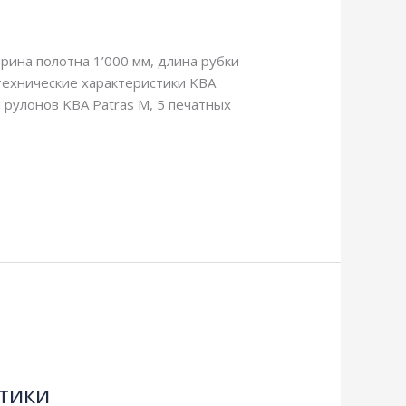
webmachin
рина полотна 1’000 мм, длина рубки
технические характеристики KBA
и рулонов KBA Patras M, 5 печатных
тики