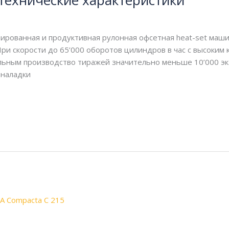
 технические характеристики
зированная и продуктивная рулонная офсетная heat-set маш
ри скорости до 65’000 оборотов цилиндров в час с высоким 
льным производство тиражей значительно меньше 10’000 эк
еналадки