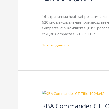
(2007)
16-страничная
,
KBA
,
акцидентная пе
16-страничная heat-set ротация для
620 мм, максимальная производствен
Compacta 215 Комплектация: 1 ролева
секций Compacta C 215 (1+1) с
Читать далее »
KBA
Commander
KBA Commander CT. О
CT.