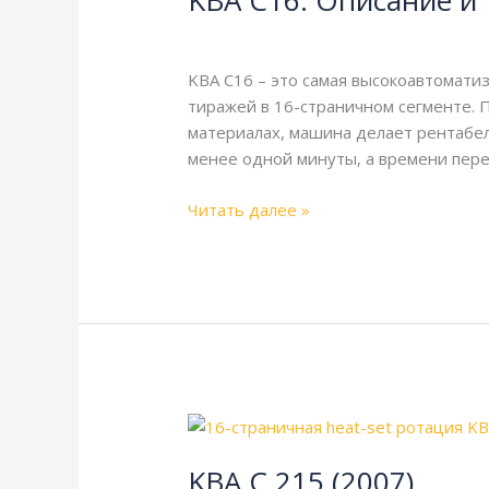
KBA C16. Описание и
и
KBA
,
Справочная
/
webmachin
технические
характеристики
KBA C16 – это самая высокоавтомати
тиражей в 16-страничном сегменте. П
материалах, машина делает рентабе
менее одной минуты, а времени пер
Читать далее »
KBA
C
KBA C 215 (2007)
215