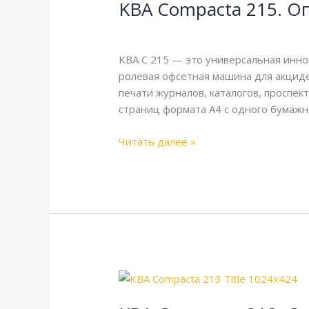
KBA Compacta 215. О
215.
Описание
KBA
,
Справочная
/
webmachin
и
технические
KBA C 215 — это универсальная инно
характеристики
ролевая офсетная машина для акциде
печати журналов, каталогов, проспе
страниц формата А4 с одного бумажн
Читать далее »
KBA
Compacta