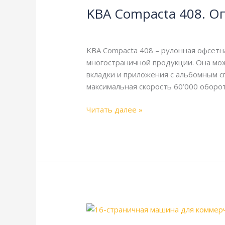
KBA Compacta 408. О
408.
Описание
KBA
,
Справочная
/
webmachin
и
технические
KBA Compacta 408 – рулонная офсет
характеристики
многостраничной продукции. Она мо
вкладки и приложения с альбомным спу
максимальная скорость 60’000 оборот
Читать далее »
KBA
Compacta