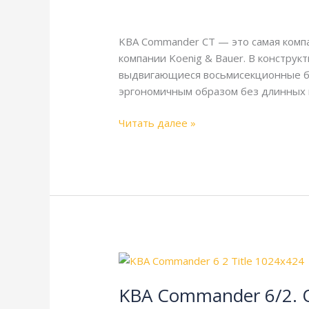
Описание
KBA
,
Справочная
/
webmachin
и
технические
KBA Commander CT — это самая комп
характеристики
компании Koenig & Bauer. В конструк
выдвигающиеся восьмисекционные ба
эргономичным образом без длинных
Читать далее »
KBA
Commander
KBA Commander 6/2. 
6/2.
Описание