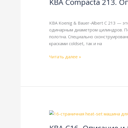
KBA Compacta 213. О
213.
Описание
KBA
,
Справочная
/
webmachin
и
технические
KBA Koenig & Bauer-Albert C 213 — 
характеристики
одинарным диаметром цилиндров. По
полотна. Специально сконструирован
красками coldset, так и на
Читать далее »
KBA
C16.
Описание