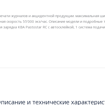
чать
,
журнальная печать
,
одинарная ширина
,
рубка 620 мм
/
 печати журналов и акцидентной продукции. максимальная ши
ная скорость 55’000 экз/час. Описание модели и подробные 
я зарядка KBA Pastostar RC с автосклейкой, 1 система подач
писание и технические характерис