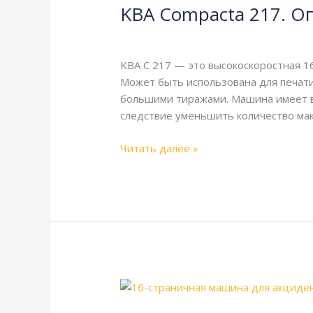
KBA Compacta 217. О
217.
Описание
KBA
,
Справочная
/
webmachin
и
технические
KBA C 217 — это высокоскоростная 1
характеристики
Может быть использована для печати 
большими тиражами. Машина имеет вы
следствие уменьшить количество мак
Читать далее »
KBA
Compacta