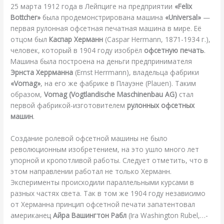
25 марта 1912 года
в Лейпциге на предприятии
«Felix
Bottcher»
была продемонстрирована машина
«Universal»
—
первая рулонная офсетная печатная машина в мире. Её
отцом был
Каспар Херманн
(Caspar Hermann, 1871-1934 г.),
человек, который в 1904 году изобрёл
офсетную печать
.
Машина была построена на деньги предпринимателя
Эрнста Херрманна
(Ernst Herrmann), владельца фабрики
«Vomag»
, на его же фабрике в Плауэне (Plauen). Таким
образом,
Vomag (Vogtlandische Maschinenbau AG)
стал
первой фабрикой-изготовителем
рулонных офсетных
машин
.
С
оздание ролевой офсетной машины не было
революционным изобретением, на это ушло много лет
упорной и кропотливой работы. Следует отметить, что в
этом направлении работал не только Херманн.
Эксперименты происходили параллельными курсами в
разных частях света. Так в том же 1904 году независимо
от Херманна принцип офсетной печати запатентовал
американец
Айра Вашингтон Рабл
(Ira Washington Rubel,…-