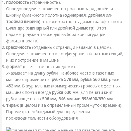
полосность
(страничность).
Опредопределяет количество ролевых зарядок и/или
ширину бумажного полотна (
одинарная
,
двойная
или
тройная ширина
) а также кратность диаметра офсетного
цилиндра (
одинарный
или
двойной диаметр
). Этот
параметр нужен также для выбора конфигурации
фальцаппарата.
красочность
(отдельных страниц и издания в целом).
Определяет количество и конфигурацию печатных секций,
и их построение в машине.
формат
(в т.ч. с точностью до мм).
Указывает на
длину рубки
. Наиболее часто в газетных
машинах применяется
рубка 578 мм
,
рубка 560 мм
, реже
452 мм
. В журнальных (коммерческих) ролевых офсетных
машинах почти всегда
рубка 630 мм
. Для печати книг
рубка чаще всего
506 мм, 546 мм
или
598/600/630 мм
.
тираж
(в целом и за определённый промежуток времени).
Параметр, необходимый для определения
производительности оборудования.