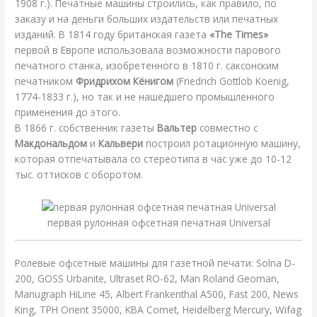
1908 г.). Печатные машины строились, как правило, по
заказу и на деньги больших издательств или печатных
изданий. В 1814 году британская газета
«The Times»
первой в Европе использовала возможности парового
печатного станка, изобретенного в 1810 г. саксонским
печатником
Фридрихом Кёнигом
(Friedrich Gottlob Koenig,
1774-1833 г.), но так и не нашедшего промышленного
применения до этого.
В 1866 г. собственник газеты
Вальтер
совместно с
Макдональдом
и
Кальвери
построил ротационную машину,
которая отпечатывала со стереотипа в час уже до 10-12
тыс. оттисков с оборотом.
первая рулонная офсетная печатная Universal
Ролевые офсетные машины для газетной печати: Solna D-
200, GOSS Urbanite, Ultraset RO-62, Man Roland Geoman,
Manugraph HiLine 45, Albert Frankenthal A500, Fast 200, News
King, TPH Orient 35000, KBA Comet, Heidelberg Mercury, Wifag