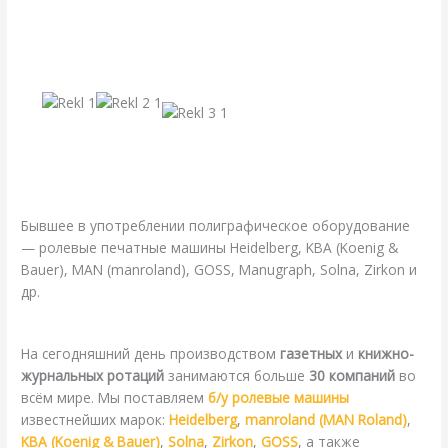
Бывшее в употреблении полиграфическое оборудование
— ролевые печатные машины Heidelberg, KBA (Koenig &
Bauer), MAN (manroland), GOSS, Manugraph, Solna, Zirkon и
др.
На
сегодняшний день производством
газетных
и
книжно-
журнальных ротаций
занимаются больше
30 компаний
во
всём мире. Мы поставляем
б/у ролевые машины
известнейших марок:
Heidelberg
,
manroland (MAN Roland)
,
KBA (Koenig & Bauer)
,
Solna
,
Zirkon
,
GOSS
, а также