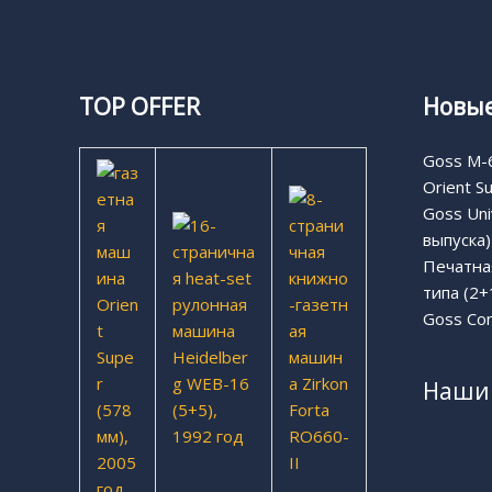
TOP OFFER
Новые
Goss M-6
Orient S
Goss Uni
выпуска)
Печатная
типа (2+
Goss Com
Наши 