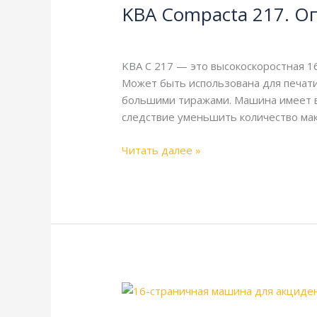
KBA Compacta 217. О
217.
Описание
KBA
,
Справочная
/
webmachin
и
технические
KBA C 217 — это высокоскоростная 1
характеристики
Может быть использована для печати 
большими тиражами. Машина имеет вы
следствие уменьшить количество мак
Читать далее »
KBA
Compacta