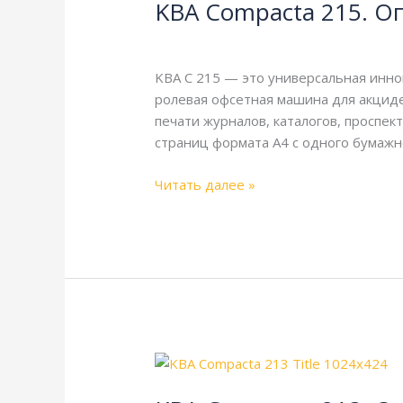
KBA Compacta 215. О
215.
Описание
KBA
,
Справочная
/
webmachin
и
технические
KBA C 215 — это универсальная инно
характеристики
ролевая офсетная машина для акциде
печати журналов, каталогов, проспе
страниц формата А4 с одного бумажн
Читать далее »
KBA
Compacta