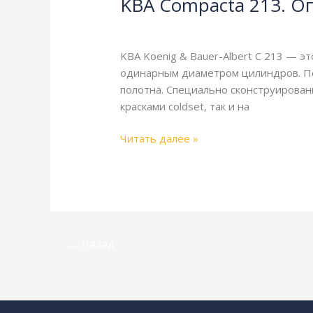
KBA Compacta 213. О
213.
Описание
KBA
,
Справочная
/
webmachin
и
технические
KBA Koenig & Bauer-Albert C 213 — 
характеристики
одинарным диаметром цилиндров. По
полотна. Специально сконструирован
красками coldset, так и на
Читать далее »
←
Назад