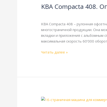
KBA Compacta 408. О
408.
Описание
KBA
,
Справочная
/
webmachin
и
технические
KBA Compacta 408 – рулонная офсет
характеристики
многостраничной продукции. Она мо
вкладки и приложения с альбомным спу
максимальная скорость 60’000 оборот
Читать далее »
KBA
Compacta