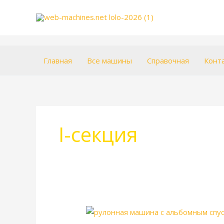
Перейти
к
содержимому
Главная
Все машины
Справочная
Конт
I-секция
KBA
Compacta