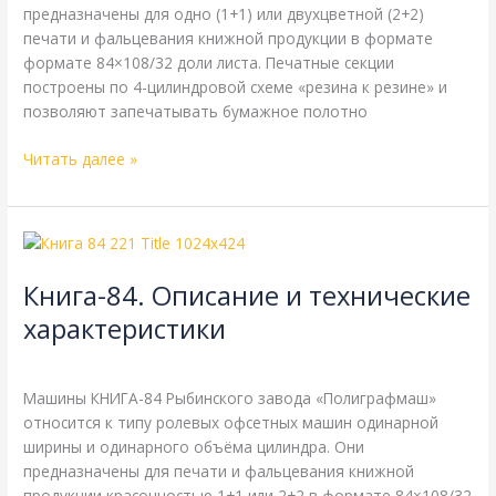
предназначены для одно (1+1) или двухцветной (2+2)
печати и фальцевания книжной продукции в формате
формате 84×108/32 доли листа. Печатные секции
построены по 4-цилиндровой схеме «резина к резине» и
позволяют запечатывать бумажное полотно
Читать далее »
Книга-84.
Описание
Книга-84. Описание и технические
и
технические
характеристики
характеристики
ПОГ
,
Справочная
/
webmachin
Машины КНИГА-84 Рыбинского завода «Полиграфмаш»
относится к типу ролевых офсетных машин одинарной
ширины и одинарного объёма цилиндра. Они
предназначены для печати и фальцевания книжной
продукции красочностью 1+1 или 2+2 в формате 84×108/32