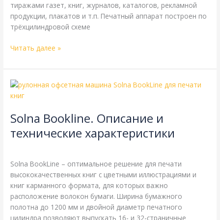
тиражами газет, книг, журналов, каталогов, рекламной
продукции, плакатов и т.п. Печатный аппарат построен по
трёхцилиндровой схеме
Читать далее »
Solna
Bookline.
Описание
Solna Bookline. Описание и
и
технические
технические характеристики
характеристики
Solna
,
Справочная
/
webmachin
Solna BookLine – оптимальное решение для печати
высококачественных книг с цветными иллюстрациями и
книг карманного формата, для которых важно
расположение волокон бумаги. Ширина бумажного
полотна до 1200 мм и двойной диаметр печатного
цилиндра позволяют выпускать 16- и 32-страничные