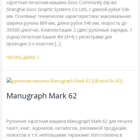
офсетная печатная машина Goss Community (пр-во
Shanghai Goss Graphic Systems Co Ltd), с длиной рубки 546
мм. Основные технические характеристики: максимальная
ширина рулона 889 мм, длина рубки 546 мм, скорость до
35’000 цикл/час. Комплектация: 2 (две) рулонные зарядки, 1
(одна) печатная башня 4Hi (4+4) с регистрами для
проводки 2-х полотен […]
Читать далее »
Manugraph
Mark
Manugraph Mark 62
62
Manugraph
,
газетная печать
,
одинарная длина окружности
цилиндров
,
одинарная ширина
,
рубка 440 мм
/
webmachin
Рулонная офсетная машина Manugraph Mark 62 для печати
газет, книг, журналов, каталогов, рекламной продукции,
плакатов и т.п. небольшими тиражами. Изготовлена в