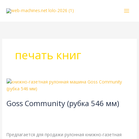
Перейти
к
содержимому
печать книг
Goss
Community
(рубка
Goss Community (рубка 546 мм)
546
мм)
4-страничная
,
Goss
,
газетная печать
,
книжная печать
,
одинарная длина окружности цилиндров
,
одинарная
ширина
,
рубка 546 мм
/
webmachin
Предлагается для продажи рулонная книжно-газетная