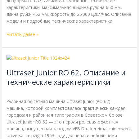
до форматов А3, А4 или А5. Основные технические
характеристики: максимальная ширина рулона 660 мм,
длина рубки 452 мм, скорость до 25’000 цикл/час. Описание
модели и подробные технические характеристики
Читать далее »
Ultraset
Junior
Ultraset Junior RO 62. Описание и
RO
62.
технические характеристики
Описание
Zirkon
,
Справочная
/
webmachin
и
технические
Рулонная офсетная машина Ultraset Junior (РО 62) —
характеристики
машина, которой комплектовалась практически каждая
городская и районная типография в Советском Союзе.
Ultraset Junior RO 62 — это первая ролевая офсетная
машина, выпущенная заводом VEB Druckereimaschinenwerk
Universal Leipzig в 1963 году для печати небольшими