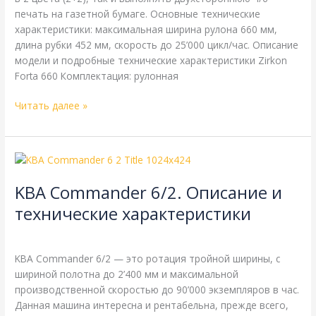
печать на газетной бумаге. Основные технические
характеристики: максимальная ширина рулона 660 мм,
длина рубки 452 мм, скорость до 25’000 цикл/час. Описание
модели и подробные технические характеристики Zirkon
Forta 660 Комплектация: рулонная
Читать далее »
KBA
Commander
KBA Commander 6/2. Описание и
6/2.
Описание
технические характеристики
и
KBA
,
Справочная
/
webmachin
технические
характеристики
KBA Commander 6/2 — это ротация тройной ширины, с
шириной полотна до 2’400 мм и максимальной
производственной скоростью до 90’000 экземпляров в час.
Данная машина интересна и рентабельна, прежде всего,