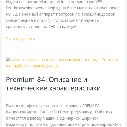
Индии на заводе Manugraph India по лицензии VEB
Druckmaschinenwerke Leipzig на базе машины Ultraset Junior
RO 62. Печатный аппарат построен по трёхцилиндровой
схеме “резина к стали”, что позволяет получить
красочность полотна 1+0 на каждой
Читать далее »
Premium-
84.
Описание
Premium-84. Описание и
и
технические
технические характеристики
характеристики
ПОГ
,
Справочная
/
webmachin
Рулонные офсетные печатные машины PREMIUM-
84 производства ОАО «КПЦ Полиграфмаш» (г. Рыбинск)
относятся к классу машин с одинарной шириной
бумажного полотна и двойным диаметром цилиндров. Они