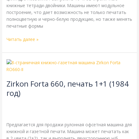
книжные тетради-двойники. Машины имеют модульное
построение, что дает возможность не только печатать
полноцветную и черно-белую продукцию, но также менять
печатные формы
Читать далее »
Zirkon
Forta
660,
Zirkon Forta 660, печать 1+1 (1984
печать
1+1
год)
(1984
8-страничная
,
Zirkon
,
газетная печать
,
книжная печать
,
год)
одинарная длина окружности цилиндров
,
одинарная
ширина
,
рубка 452 мм
/
webmachin
Предлагается для продажи рулонная офсетная машина для
книжной и газетной печати. Машина может печатать как
в 2 цвета (2+2), так и выполнять двухстороннюю ч/б