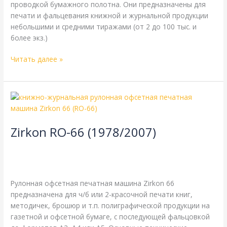
проводкой бумажного полотна. Они предназначены для
печати и фальцевания книжной и журнальной продукции
небольшими и средними тиражами (от 2 до 100 тыс. и
более экз.)
Читать далее »
Zirkon
RO-
66
Zirkon RO-66 (1978/2007)
(1978/2007)
8-страничная
,
Zirkon
,
газетная печать
,
книжная печать
,
одинарная длина окружности цилиндров
,
одинарная
ширина
,
рубка 452 мм
/
webmachin
Рулонная офсетная печатная машина Zirkon 66
предназначена для ч/б или 2-красочной печати книг,
методичек, брошюр и т.п. полиграфической продукции на
газетной и офсетной бумаге, с последующей фальцовкой