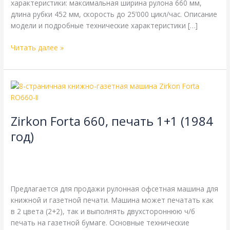
характеристики: максимальная ширина рулона 660 мм,
длина рубки 452 мм, скорость до 25’000 цикл/час. Описание
модели и подробные технические характеристики […]
Читать далее »
Zirkon
Forta
660,
Zirkon Forta 660, печать 1+1 (1984
печать
1+1
год)
(1984
8-страничная
,
Zirkon
,
газетная печать
,
книжная печать
,
год)
одинарная длина окружности цилиндров
,
одинарная
ширина
,
рубка 452 мм
/
webmachin
Предлагается для продажи рулонная офсетная машина для
книжной и газетной печати. Машина может печатать как
в 2 цвета (2+2), так и выполнять двухстороннюю ч/б
печать на газетной бумаге. Основные технические