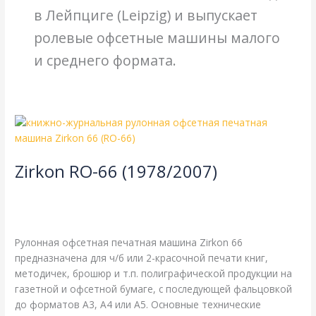
в Лейпциге (Leipzig) и выпускает
ролевые офсетные машины малого
и среднего формата.
Zirkon
RO-
66
Zirkon RO-66 (1978/2007)
(1978/2007)
8-страничная
,
Zirkon
,
газетная печать
,
книжная печать
,
одинарная длина окружности цилиндров
,
одинарная
ширина
,
рубка 452 мм
/
webmachin
Рулонная офсетная печатная машина Zirkon 66
предназначена для ч/б или 2-красочной печати книг,
методичек, брошюр и т.п. полиграфической продукции на
газетной и офсетной бумаге, с последующей фальцовкой
до форматов А3, А4 или А5. Основные технические