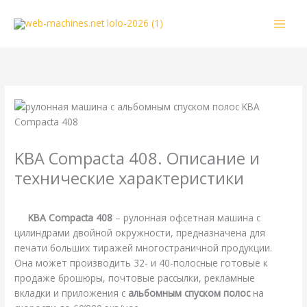
Перейти
к
содержимому
KBA Compacta 408. Описание и
технические характеристики
/
KBA
,
Справочная
/ От
webmachin
KBA Compacta 408
– рулонная офсетная машина с
цилиндрами двойной окружности, предназначена для
печати больших тиражей многостраничной продукции.
Она может производить 32- и 40-полосные готовые к
продаже брошюры, почтовые рассылки, рекламные
вкладки и приложения с
альбомным спуском полос
на