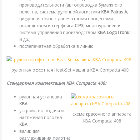
производительности (автопроводка бумажного
полотна, система рулонной логистики
KBA Patras A
,
цифровая связь с допечатными процессами
посредством интерфейса
CIP3
, многоуровневая
система управления производством
KBA LogoTroni
c
и др.)
послепечатная обработка в линию
рулонная офсетная Heat-Set машина KBA Compacta 408
Стандартная комплектация KBA Compacta 408:
рулонная установка
KBA
устройство подачи и
схема красочного аппарата
натяжения полотна
KBA Compacta 408
KBA
валик для
разглаживания полотна