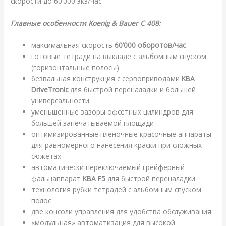
скорости до 60’000 экз/час.
Главные особенности Koenig & Bauer C 408:
максимальная скорость
60’000 оборотов/час
готовые тетради на выкладе с альбомным спуском
(горизонтальные полосы)
безвальная конструкция с сервоприводами
KBA
DriveTronic
для быстрой переналадки и большей
универсальности
уменьшенные зазоры офсетных цилиндров для
большей запечатываемой площади
оптимизированные плёночные красочные аппараты
для равномерного нанесения краски при сложных
сюжетах
автоматически переключаемый грейферный
фальцаппарат
KBA F5
для быстрой переналадки
технология рубки тетрадей с альбомным спуском
полос
две консоли управления для удобства обслуживания
«модульная» автоматизация для высокой