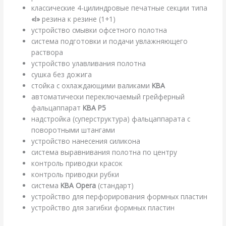
классические 4-цилиндровые печатные секции типа
«I»
резина к резине (1+1)
устройство смывки офсетного полотна
система подготовки и подачи увлажняющего
раствора
устройство улавливания полотна
сушка без дожига
стойка с охлаждающими валиками
KBA
автоматически переключаемый грейферный
фальцаппарат
KBA P5
надстройка (суперструктура) фальцаппарата с
поворотными штангами
устройство нанесения силикона
система выравнивания полотна по центру
контроль приводки красок
контроль приводки рубки
система
KBA Opera
(стандарт)
устройство для перфорирования формных пластин
устройство для загибки формных пластин