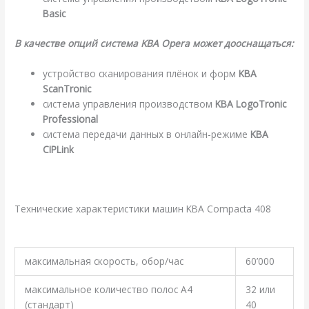
Basic
В качестве опций система KBA Opera может дооснащаться:
устройство сканирования плёнок и форм
KBA
ScanTronic
система управления производством
KBA LogoTronic
Professional
система передачи данных в онлайн-режиме
KBA
CIPLink
.
Технические характеристики машин KBA Compacta 408
.
максимальная скорость, обор/час
60’000
максимальное количество полос A4
32 или
(стандарт)
40