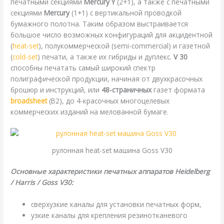
печатными секциями
Mercury Y
(2+1), а также с печатными
секциями
Mercury
(1+1) с вертикальной проводкой
бумажного полотна. Таким образом выстраивается
большое число возможных конфигураций для акцидентной
(
heat-set
), полукоммерческой (semi-commercial) и газетной
(
cold-set
) печати, а также их гибриды и дуплекс.
V 30
способны печатать самый широкий спектр
полиграфической продукции, начиная от двухкрасочных
брошюр и инструкций, или
48-страничных
газет формата
broadsheet
(B2), до 4-красочных многоцелевых
коммерческих изданий на мелованной бумаге.
рулонная heat-set машина Goss V30
Основные характеристики печатных аппаратов Heidelberg
/ Harris / Goss V30:
сверхузкие каналы для установки печатных форм,
узкие каналы для крепления резинотканевого