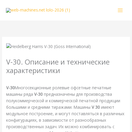
Перейти
к
содержимому
V-30. Описание и технические
характеристики
/
Goss
,
Harris
,
Heidelberg
,
Справочная
/ От
webmachin
V-30
Многосекционные ролевые офсетные печатные
машины ряда
V-30
предназначены для производства
полукоммерческой и коммерческой печатной продукции
большими и средними тиражами. Машины
V 30
имеют
модульное построение, и могут поставляться в различных
конфигурациях, в зависимости от разнообразных
производственных задач. Их можно комбинировать с