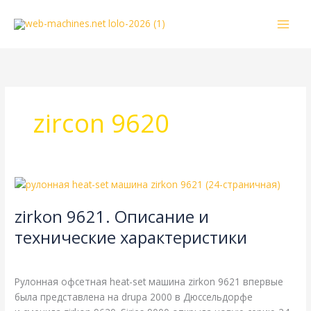
Перейти
к
содержимому
zircon 9620
zirkon
9621.
zirkon 9621. Описание и
Описание
и
технические характеристики
технические
Zirkon
,
Справочная
/
webmachin
характеристики
Рулонная офсетная heat-set машина zirkon 9621 впервые
была представлена на drupa 2000 в Дюссельдорфе