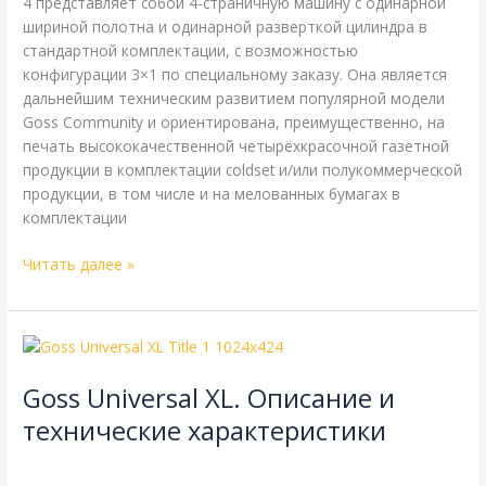
4 представляет собой 4-страничную машину с одинарной
шириной полотна и одинарной разверткой цилиндра в
стандартной комплектации, с возможностью
конфигурации 3×1 по специальному заказу. Она является
дальнейшим техническим развитием популярной модели
Goss Community и ориентирована, преимущественно, на
печать высококачественной четырёхкрасочной газетной
продукции в комплектации coldset и/или полукоммерческой
продукции, в том числе и на мелованных бумагах в
комплектации
Читать далее »
Goss
Universal
Goss Universal XL. Описание и
XL.
Описание
технические характеристики
и
Goss
,
Справочная
/
webmachin
технические