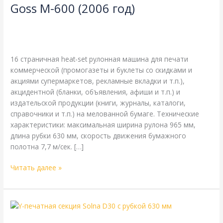
Goss M-600 (2006 год)
600
(2006
16-страничная
,
Goss
,
Heidelberg
,
акцидентная печать
,
год)
одинарная длина окружности цилиндров
,
одинарная
ширина
,
рубка 630 мм
/
webmachin
16 страничная heat-set рулонная машина для печати
коммерческой (промогазеты и буклеты со скидками и
акциями супермаркетов, рекламные вкладки и т.п.),
акцидентной (бланки, объявления, афиши и т.п.) и
издательской продукции (книги, журналы, каталоги,
справочники и т.п.) на мелованной бумаге. Технические
характеристики: максимальная ширина рулона 965 мм,
длина рубки 630 мм, скорость движения бумажного
полотна 7,7 м/сек. […]
Читать далее »
Печатная
секция