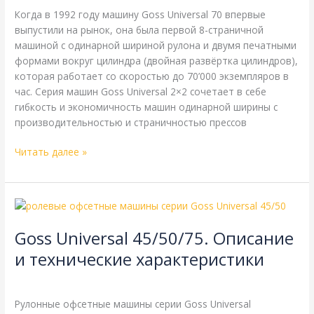
характеристики
Когда в 1992 году машину Goss Universal 70 впервые
выпустили на рынок, она была первой 8-страничной
машиной с одинарной шириной рулона и двумя печатными
формами вокруг цилиндра (двойная развёртка цилиндров),
которая работает со скоростью до 70’000 экземпляров в
час. Серия машин Goss Universal 2×2 сочетает в себе
гибкость и экономичность машин одинарной ширины с
производительностью и страничностью прессов
Читать далее »
Goss
Universal
Goss Universal 45/50/75. Описание
45/50/75.
Описание
и технические характеристики
и
Goss
,
Справочная
/
webmachin
технические
характеристики
Рулонные офсетные машины серии Goss Universal