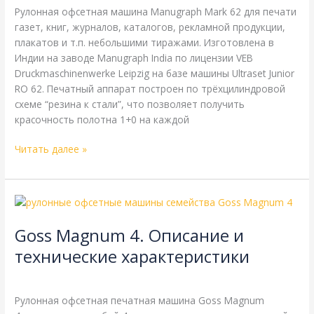
Рулонная офсетная машина Manugraph Mark 62 для печати
газет, книг, журналов, каталогов, рекламной продукции,
плакатов и т.п. небольшими тиражами. Изготовлена в
Индии на заводе Manugraph India по лицензии VEB
Druckmaschinenwerke Leipzig на базе машины Ultraset Junior
RO 62. Печатный аппарат построен по трёхцилиндровой
схеме “резина к стали”, что позволяет получить
красочность полотна 1+0 на каждой
Читать далее »
Goss
Magnum
Goss Magnum 4. Описание и
4.
Описание
технические характеристики
и
Goss
,
Справочная
/
webmachin
технические
характеристики
Рулонная офсетная печатная машина Goss Magnum