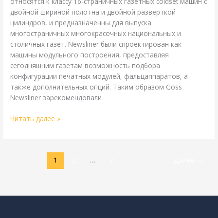
относятся к классу 16-страничных газетных coldset машин с
двойной шириной полотна и двойной развёрткой
цилиндров, и предназначенны для выпуска
многостраничных многокрасочных национальных и
столичных газет. Newsliner были спроектирован как
машины модульного построения, предоставляя
сегодняшним газетам возможность подбора
конфигурации печатных модулей, фальцаппаратов, а
также дополнительных опций. Таким образом Goss
Newsliner зарекомендовали
Читать далее »
1
2
…
7
Далее
→