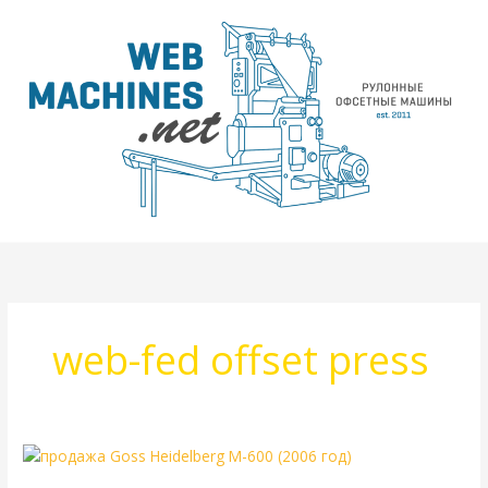
Перейти
к
содержимому
web-fed offset press
Goss
M-