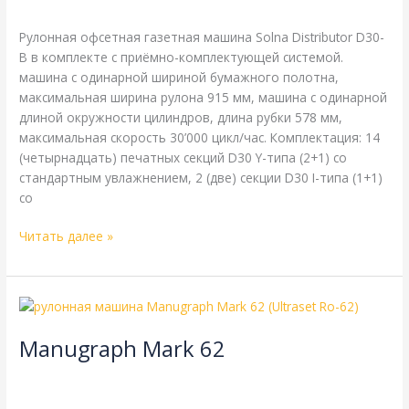
webmachin
Рулонная офсетная газетная машина Solna Distributor D30-
B в комплекте с приёмно-комплектующей системой.
машина с одинарной шириной бумажного полотна,
максимальная ширина рулона 915 мм, машина с одинарной
длиной окружности цилиндров, длина рубки 578 мм,
максимальная скорость 30’000 цикл/час. Комплектация: 14
(четырнадцать) печатных секций D30 Y-типа (2+1) со
стандартным увлажнением, 2 (две) секции D30 I-типа (1+1)
со
Читать далее »
Manugraph
Mark
Manugraph Mark 62
62
Manugraph
,
газетная печать
,
одинарная длина окружности
цилиндров
,
одинарная ширина
,
рубка 440 мм
/
webmachin