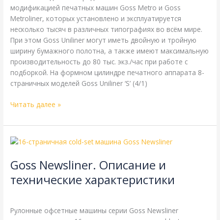
модификацией печатных машин Goss Metro и Goss
Metroliner, которых установлено и эксплуатируется
несколько тысяч в различных типографиях во всём мире.
При этом Goss Uniliner могут иметь двойную и тройную
ширину бумажного полотна, а также имеют максимальную
производительность до 80 тыс. экз./час при работе с
подборкой. На формном цилиндре печатного аппарата 8-
страничных моделей Goss Uniliner ‘S’ (4/1)
Читать далее »
Goss
Newsliner.
Goss Newsliner. Описание и
Описание
и
технические характеристики
технические
Goss
,
Справочная
/
webmachin
характеристики
Рулонные офсетные машины серии Goss Newsliner