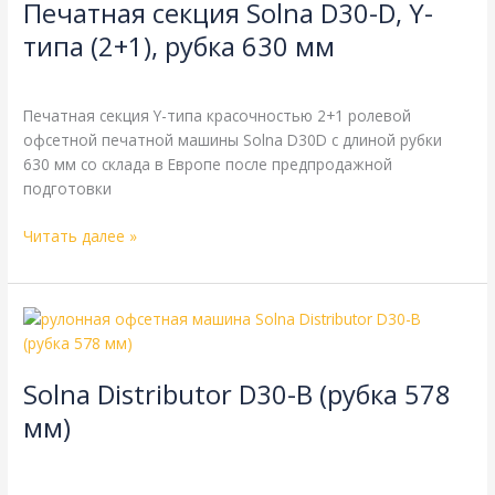
Печатная секция Solna D30-D, Y-
Solna
D30-
типа (2+1), рубка 630 мм
D,
Solna
,
рубка 630 мм
,
секции и модули
/
webmachin
Y-
типа
Печатная секция Y-типа красочностью 2+1 ролевой
(2+1),
офсетной печатной машины Solna D30D с длиной рубки
рубка
630 мм со склада в Европе после предпродажной
630
подготовки
мм
Читать далее »
Solna
Distributor
D30-
Solna Distributor D30-B (рубка 578
B
(рубка
мм)
578
8-страничная
,
Solna
,
газетная печать
,
одинарная длина
мм)
окружности цилиндров
,
одинарная ширина
,
рубка 578 мм
/