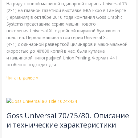
характеристики
На ряду с новой машиной одинарной ширины Universal 75
(2×1) на главной газетной выставке IFRA Expo в Гамбурге
(Германия) в октябре 2010 года компания Goss Graphic
Systems представила серию машин нового
поколения Universal XL с двойной шириной бумажного
полотна. Первая машина этой серии Universal XL
(4×1) с одинарной развёрткой цилиндров и максимальной
скоростью до 40’000 копий в час, была куплена
итальянской типографией Union Printing. Формат 4×1
особенно подходит для
Читать далее »
Goss
Universal
Goss Universal 70/75/80. Описание
70/75/80.
Описание
и технические характеристики
и
Goss
,
Справочная
/
webmachin
технические