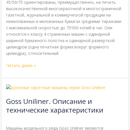
45/50/75 ориентированы, преимущественно, на печать
высококачественной многокрасочной и многостраничной
газетной, журнальной и коммерческой продукции на
немелованных и мелованных бумагах средними тиражами
с максимальной скоростью до 75’000 копий в час. Они
относятся к классу 4 страничных машин с одинарной
шириной бумажного полотна и одинарной развёрткой
цилиндров (одна печатная форма вокруг формного
цилиндра), относительный
Читать далее »
Goss
Uniliner.
Goss Uniliner. Описание и
Описание
и
технические характеристики
технические
Goss
,
Справочная
/
webmachin
характеристики
Машины модельного ряда Goss Uniliner являются