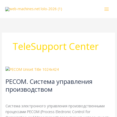
Перейти
к
содержимому
TeleSupport Center
PECOM.
Система
PECOM. Система управления
управления
производством
производством
MAN
,
Справочная
/
webmachin
Система электронного управления производственными
процессами PECOM (Process Electronic Control for