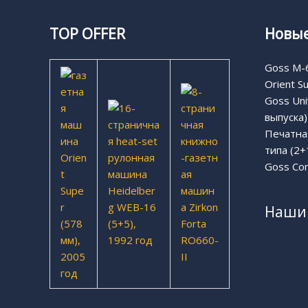
TOP OFFER
Новые
Goss M-6
Orient S
Goss Uni
выпуска)
Печатная
типа (2+
Goss Com
Наши 