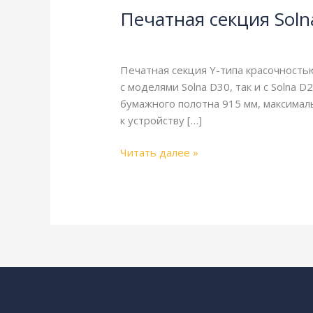
Печатная секция Solna
Solna
D30,
4-страничная
,
Solna
,
газетная печать
Y-
типа
Печатная секция Y-типа красочность
(2+1),
с моделями Solna D30, так и с Solna 
рубка
бумажного полотна 915 мм, максималь
560
к устройству […]
мм
Читать далее »