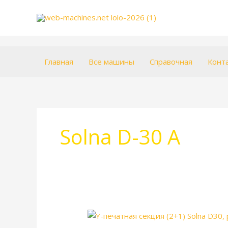
Перейти
к
содержимому
Главная
Все машины
Справочная
Конт
Solna D-30 A
Печатная
секция