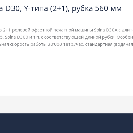
 D30, Y-типа (2+1), рубка 560 мм
,
рубка 560 мм
,
секции и модули
/
webmachin
ю 2+1 ролевой офсетной печатной машины Solna D30A с длин
D25, Solna D300 и т.п. с соответствующей длиной рубки. Особ
ная скорость работы 30’000 тетр./час, стандартная (водяна