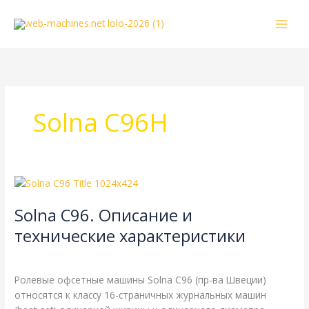
Перейти
к
содержимому
Solna C96H
Solna
C96.
Solna C96. Описание и
Описание
и
технические характеристики
технические
Solna
,
Справочная
/
webmachin
характеристики
Ролевые офсетные машины Solna C96 (пр-ва Швеции)
относятся к классу 16-страничных журнальных машин