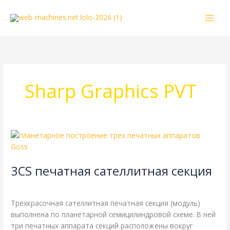
Перейти
к
содержимому
Sharp Graphics PVT
3CS
печатная
сателлитная
3CS печатная сателлитная секция
секция
Энциклопедия
/
webmachin
Трёхкрасочная сателлитная печатная секция (модуль)
выполнена по планетарной семицилиндровой схеме. В ней
три печатных аппарата секций расположены вокруг