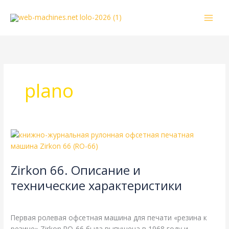
Перейти
к
содержимому
plano
Zirkon
66.
Описание
Zirkon 66. Описание и
и
технические
технические характеристики
характеристики
Zirkon
,
Справочная
/
webmachin
Первая ролевая офсетная машина для печати «резина к
резине» Zirkon RO-66 была выпущена в 1968 году и