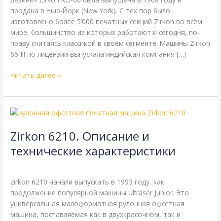
продана в Нью-Йорк (New York). С тех пор было
изготовлено более 5’000 печатных секций Zirkon во всём
мире, большинство из которых работают и сегодня, по-
праву считаясь классикой в своём сегменте. Машины Zirkon
66-III по лицензии выпускала индийская компания […]
Читать далее »
Zirkon
6210.
Zirkon 6210. Описание и
Описание
и
технические характеристики
технические
Zirkon
,
Справочная
/
webmachin
характеристики
zirkon 6210 начали выпускать в 1993 году, как
продолжение популярной машины Ultraser Junior. Это
универсальная малоформатная рулонная офсетная
машина, поставляемая как в двухкрасочном, так и