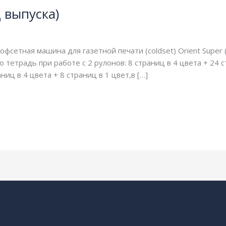
д выпуска)
одинарная длина окружности цилиндров
,
одинарная ширина
фсетная машина для газетной печати (coldset) Orient Super
 тетрадь при работе с 2 рулонов: 8 страниц в 4 цвета + 24 
ниц в 4 цвета + 8 страниц в 1 цвет,в […]