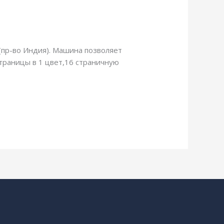
,
рубка 578 мм
/
webmachin
 (пр-во Индия). Машина позволяет
страницы в 1 цвет,16 страничную