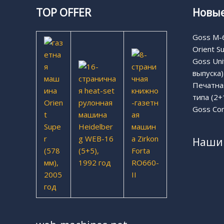
TOP OFFER
Новые
Goss M-6
Orient S
Goss Uni
выпуска)
Печатная
типа (2+
Goss Com
Наши 