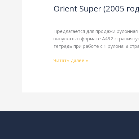
Orient Super (2005 го
(2005
год
4-страничная
,
TPH
,
газетная печать
,
выпуска)
Предлагается для продажи рулонная о
выпускать:в формате A432 страничную
тетрадь при работе с 1 рулона: 8 стра
Читать далее »