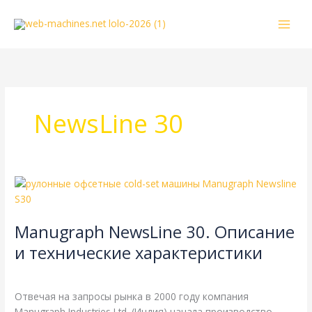
Перейти
к
содержимому
NewsLine 30
Manugraph
NewsLine
30.
Manugraph NewsLine 30. Описание
Описание
и
и технические характеристики
технические
Manugraph
,
Справочная
/
webmachin
характеристики
Отвечая на запросы рынка в 2000 году компания
Manugraph Industries Ltd. (Индия) начала производство