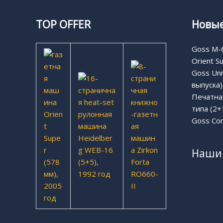
TOP OFFER
Новые
Goss M-6
Orient S
Goss Uni
выпуска)
Печатная
типа (2+
Goss Com
Наши 