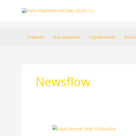
Перейти
к
содержимому
Главная
Все машины
Справочная
Конт
Newsflow
KBA
Cortina.