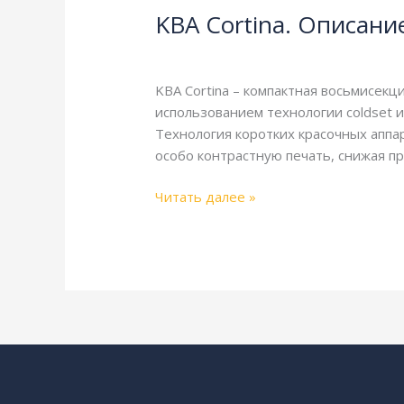
KBA Cortina. Описани
Описание
и
KBA
,
Справочная
/
webmachin
технические
характеристики
KBA Cortina – компактная восьмисекц
использованием технологии coldset и
Технология коротких красочных аппар
особо контрастную печать, снижая пр
Читать далее »