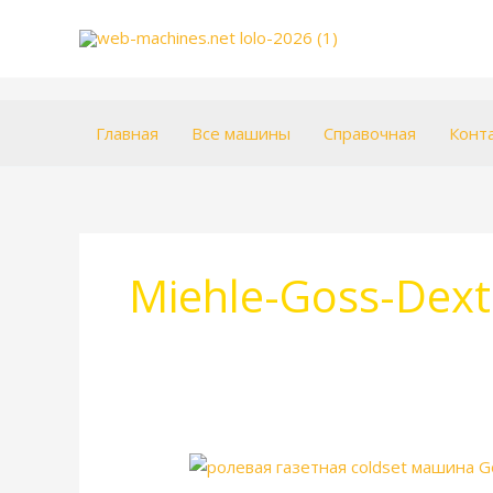
Перейти
к
содержимому
Главная
Все машины
Справочная
Конт
Miehle-Goss-Dexte
Goss
Urbanite.