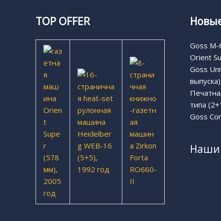
TOP OFFER
Новые
Goss M-6
Orient S
Goss Uni
выпуска)
Печатная
типа (2+
Goss Com
Наши 