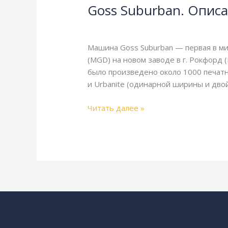
Goss Suburban. Описа
Описание
и
Goss
,
Справочная
/
webmachin
технические
характеристики
Машина Goss Suburban — первая в ми
(MGD) на новом заводе в г. Рокфорд (
было произведено около 1000 печат
и Urbanite (одинарной ширины и дво
Читать далее »