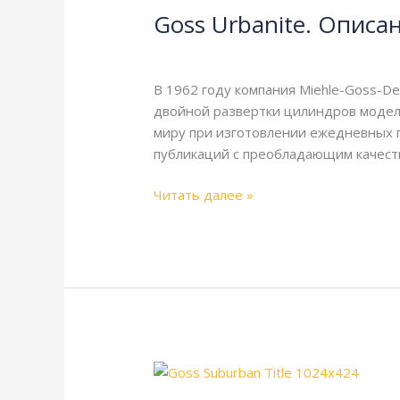
Goss Urbanite. Описа
Описание
и
Goss
,
Справочная
/
webmachin
технические
характеристики
В 1962 году компания Miehle-Goss-D
двойной развертки цилиндров модели
миру при изготовлении ежедневных г
публикаций с преобладающим качеств
Читать далее »
Goss
Suburban.