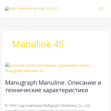
Перейти
к
содержимому
Manuline 45
Manugraph
Manuline.
Описание
Manugraph Manuline. Описание и
и
технические
технические характеристики
характеристики
Manugraph
,
Справочная
/
webmachin
В 1994 году компания Multigraph Machinery Co., Ltd.
разработала свою первую heat-set машину для