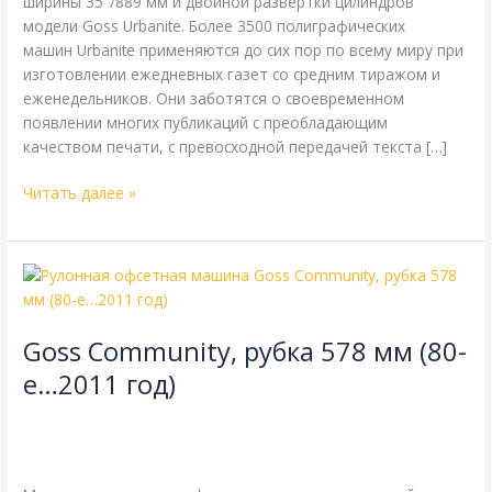
ширины 35″/889 мм и двойной развертки цилиндров
модели Goss Urbanite. Более 3500 полиграфических
машин Urbanite применяются до сих пор по всему миру при
изготовлении ежедневных газет со средним тиражом и
еженедельников. Они заботятся о своевременном
появлении многих публикаций с преобладающим
качеством печати, с превосходной передачей текста […]
Читать далее »
Goss
Community,
рубка
Goss Community, рубка 578 мм (80-
578
мм
е…2011 год)
(80-
4-страничная
,
Goss
,
газетная печать
,
одинарная длина
е…
окружности цилиндров
,
одинарная ширина
,
рубка 578 мм
/
2011
webmachin
год)