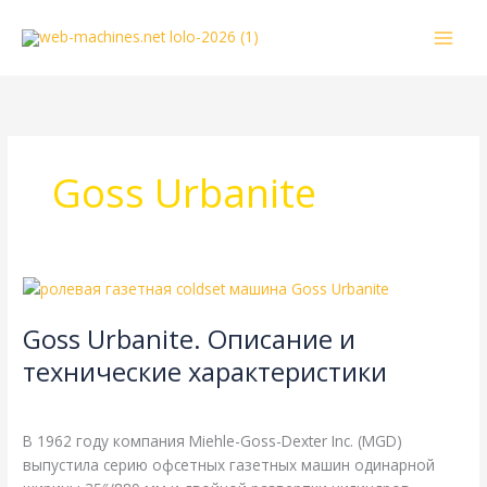
Перейти
к
содержимому
Goss Urbanite
Goss
Urbanite.
Goss Urbanite. Описание и
Описание
и
технические характеристики
технические
Goss
,
Справочная
/
webmachin
характеристики
В 1962 году компания Miehle-Goss-Dexter Inc. (MGD)
выпустила серию офсетных газетных машин одинарной