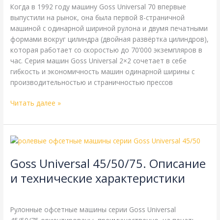
характеристики
Когда в 1992 году машину Goss Universal 70 впервые
выпустили на рынок, она была первой 8-страничной
машиной с одинарной шириной рулона и двумя печатными
формами вокруг цилиндра (двойная развёртка цилиндров),
которая работает со скоростью до 70’000 экземпляров в
час. Серия машин Goss Universal 2×2 сочетает в себе
гибкость и экономичность машин одинарной ширины с
производительностью и страничностью прессов
Читать далее »
Goss
Universal
Goss Universal 45/50/75. Описание
45/50/75.
Описание
и технические характеристики
и
Goss
,
Справочная
/
webmachin
технические
характеристики
Рулонные офсетные машины серии Goss Universal