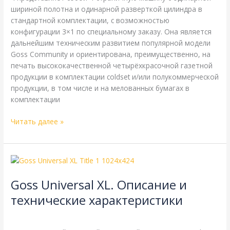
шириной полотна и одинарной разверткой цилиндра в
стандартной комплектации, с возможностью
конфигурации 3×1 по специальному заказу. Она является
дальнейшим техническим развитием популярной модели
Goss Community и ориентирована, преимущественно, на
печать высококачественной четырёхкрасочной газетной
продукции в комплектации coldset и/или полукоммерческой
продукции, в том числе и на мелованных бумагах в
комплектации
Читать далее »
Goss
Universal
Goss Universal XL. Описание и
XL.
Описание
технические характеристики
и
Goss
,
Справочная
/
webmachin
технические
характеристики