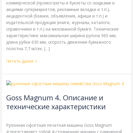
коммерческой (промогазеты и буклеты со скидками и
акциями супермаркетов, рекламные вкладки и т.п.),
акцидентной (бланки, объявления, афиши и т.п.) и
издательской продукции (книги, журналы, каталоги,
справочники и т.п.) на мелованной бумаге. Технические
характеристики: максимальная ширина рулона 965 мм,
длина рубки 630 мм, скорость движения бумажного
полотна 7,7 м/сек. […]
Читать далее »
Goss
Magnum
Goss Magnum 4. Описание и
4.
Описание
технические характеристики
и
Goss
,
Справочная
/
webmachin
технические
характеристики
Рулонная офсетная печатная машина Goss Magnum
4 представляет собой 4-страничную машину с одинарной