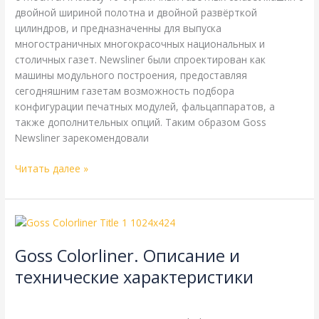
двойной шириной полотна и двойной развёрткой
цилиндров, и предназначенны для выпуска
многостраничных многокрасочных национальных и
столичных газет. Newsliner были спроектирован как
машины модульного построения, предоставляя
сегодняшним газетам возможность подбора
конфигурации печатных модулей, фальцаппаратов, а
также дополнительных опций. Таким образом Goss
Newsliner зарекомендовали
Читать далее »
Goss
Colorliner.
Goss Colorliner. Описание и
Описание
и
технические характеристики
технические
Goss
,
Справочная
/
webmachin
характеристики