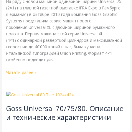
На ряду с новой машиной одинарной ширины Universal 75
(2×1) на главной газетной выставке IFRA Expo в Гамбурге
(Германия) в октябре 2010 года компания Goss Graphic
Systems представила серию машин нового
поколения Universal XL с двойной шириной бумажного
полотна. Первая машина этой серии Universal XL
(4×1) с одинарной развёрткой цилиндров и максимальной
скоростью до 40’000 копий в час, была куплена
итальянской типографией Union Printing. Формат 4×1
особенно подходит для
Читать далее »
Goss
Universal
Goss Universal 70/75/80. Описание
70/75/80.
Описание
и технические характеристики
и
Goss
,
Справочная
/
webmachin
технические