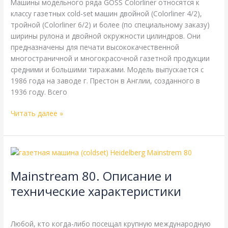
Машины модельного ряда GOSS Colorliner относятся к
классу газетных cold-set машин двойной (Colorliner 4/2),
тройной (Colorliner 6/2) и более (по специальному заказу)
ширины рулона и двойной окружности цилиндров. Они
предназначены для печати высококачественной
многостраничной и многокрасочной газетной продукции
средними и большими тиражами. Модель выпускается с
1986 года на заводе г. Престон в Англии, созданного в
1936 году. Всего
Читать далее »
Mainstream
80.
Mainstream 80. Описание и
Описание
и
технические характеристики
технические
Goss
,
Harris
,
Heidelberg
,
Справочная
/
webmachin
характеристики
Любой, кто когда-либо посещал крупную международную