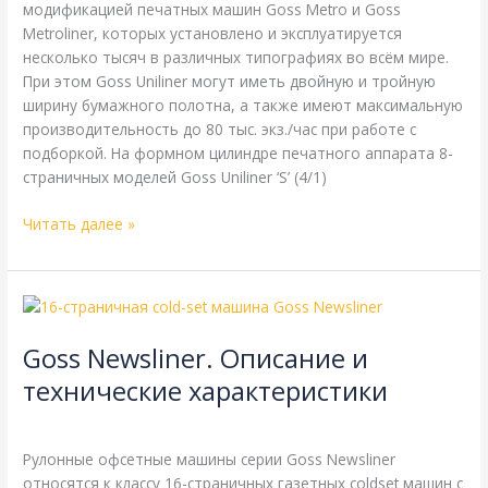
модификацией печатных машин Goss Metro и Goss
Metroliner, которых установлено и эксплуатируется
несколько тысяч в различных типографиях во всём мире.
При этом Goss Uniliner могут иметь двойную и тройную
ширину бумажного полотна, а также имеют максимальную
производительность до 80 тыс. экз./час при работе с
подборкой. На формном цилиндре печатного аппарата 8-
страничных моделей Goss Uniliner ‘S’ (4/1)
Читать далее »
Goss
Newsliner.
Goss Newsliner. Описание и
Описание
и
технические характеристики
технические
Goss
,
Справочная
/
webmachin
характеристики
Рулонные офсетные машины серии Goss Newsliner
относятся к классу 16-страничных газетных coldset машин с