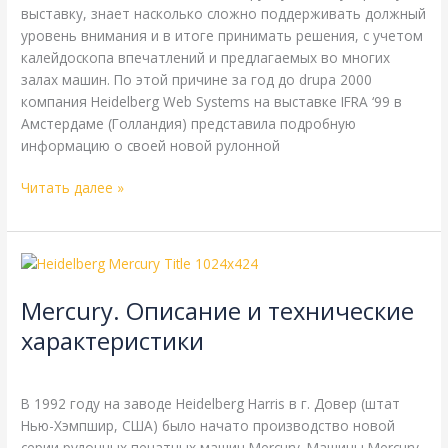
выставку, знает насколько сложно поддерживать должный
уровень внимания и в итоге принимать решения, с учетом
калейдоскопа впечатлений и предлагаемых во многих
залах машин. По этой причине за год до drupa 2000
компания Heidelberg Web Systems на выставке IFRA ‘99 в
Амстердаме (Голландия) представила подробную
информацию о своей новой рулонной
Читать далее »
Mercury.
Описание
Mercury. Описание и технические
и
технические
характеристики
характеристики
Harris
,
Heidelberg
,
Справочная
/
webmachin
В 1992 году на заводе Heidelberg Harris в г. Довер (штат
Нью-Хэмпшир, США) было начато производство новой
серии рулонных печатных машин Mercury. Машины Mercury