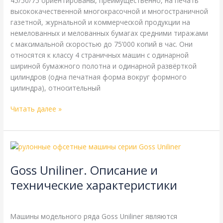
45/50/75 ориентированы, преимущественно, на печать
высококачественной многокрасочной и многостраничной
газетной, журнальной и коммерческой продукции на
немелованных и мелованных бумагах средними тиражами
с максимальной скоростью до 75’000 копий в час. Они
относятся к классу 4 страничных машин с одинарной
шириной бумажного полотна и одинарной развёрткой
цилиндров (одна печатная форма вокруг формного
цилиндра), относительный
Читать далее »
Goss
Uniliner.
Goss Uniliner. Описание и
Описание
и
технические характеристики
технические
Goss
,
Справочная
/
webmachin
характеристики
Машины модельного ряда Goss Uniliner являются