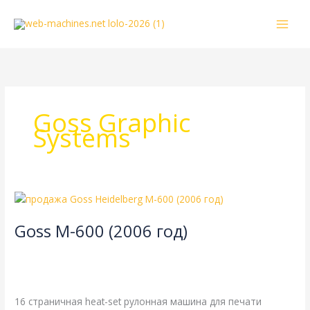
Перейти
к
содержимому
Goss Graphic
Systems
Goss
M-
Goss M-600 (2006 год)
600
(2006
16-страничная
,
Goss
,
Heidelberg
,
акцидентная печать
,
год)
одинарная длина окружности цилиндров
,
одинарная
ширина
,
рубка 630 мм
/
webmachin
16 страничная heat-set рулонная машина для печати