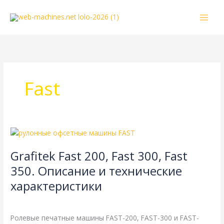
Перейти
к
содержимому
Fast
Grafitek
Fast
Grafitek Fast 200, Fast 300, Fast
200,
Fast
350. Описание и технические
300,
характеристики
Fast
350.
Grafitek
,
Справочная
/
webmachin
Описание
Ролевые печатные машины FAST-200, FAST-300 и FAST-
и