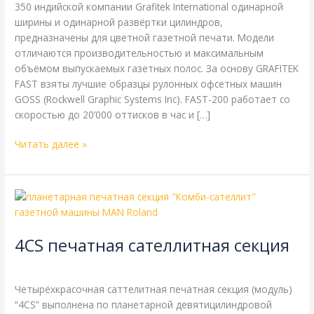
350 индийской компании Grafitek International одинарной
технические
ширины и одинарной развёртки цилиндров,
характеристики
предназначены для цветной газетной печати. Модели
отличаются производительностью и максимальным
объёмом выпускаемых газетных полос. За основу GRAFITEK
FAST взяты лучшие образцы рулонных офсетных машин
GOSS (Rockwell Graphic Systems Inc). FAST-200 работает со
скоростью до 20’000 оттисков в час и […]
Читать далее »
4CS
печатная
сателлитная
4CS печатная сателлитная секция
секция
Энциклопедия
/
webmachin
Четырёхкрасочная саттелитная печатная секция (модуль)
“4CS” выполнена по планетарной девятицилиндровой