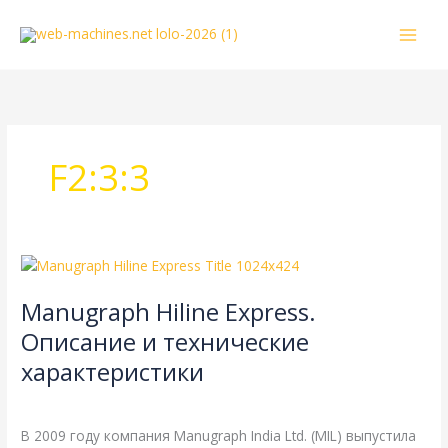
Перейти
к
содержимому
F2:3:3
Manugraph
Hiline
Manugraph Hiline Express.
Express.
Описание
Описание и технические
и
характеристики
технические
характеристики
Manugraph
,
Справочная
/
webmachin
В 2009 году компания Manugraph India Ltd. (MIL) выпустила