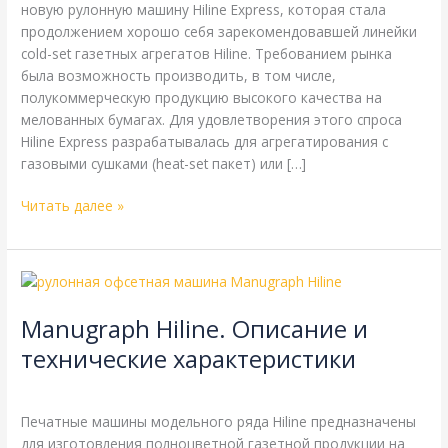
новую рулонную машину Hiline Express, которая стала
продолжением хорошо себя зарекомендовавшей линейки
cold-set газетных агрегатов Hiline. Требованием рынка
была возможность производить, в том числе,
полукоммерческую продукцию высокого качества на
мелованных бумагах. Для удовлетворения этого спроса
Hiline Express разрабатывалась для агрегатирования с
газовыми сушками (heat-set пакет) или […]
Читать далее »
Manugraph
Hiline.
Manugraph Hiline. Описание и
Описание
и
технические характеристики
технические
Manugraph
,
Справочная
/
webmachin
характеристики
Печатные машины модельного ряда Hiline предназначены
для изготовления полноцветной газетной продукции на