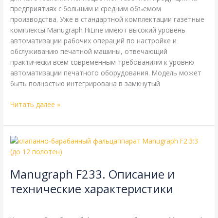
предприятиях с большим и средним объемом
производства. Уже в стандартной комплектации газетные
комплексы Manugraph HiLine имеют высокий уровень
автоматизации рабочих операций по настройке и
обслуживанию печатной машины, отвечающий
практически всем современным требованиям к уровню
автоматизации печатного оборудования. Модель может
быть полностью интегрирована в замкнутый
Читать далее »
Manugraph
F233.
Описание
Manugraph F233. Описание и
и
технические
технические характеристики
характеристики
Manugraph
,
Справочная
/
webmachin