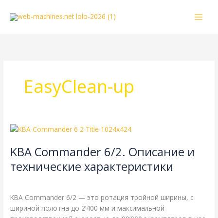
Перейти
к
содержимому
EasyClean-up
KBA
Commander
KBA Commander 6/2. Описание и
6/2.
Описание
технические характеристики
и
KBA
,
Справочная
/
webmachin
технические
характеристики
KBA Commander 6/2 — это ротация тройной ширины, с
шириной полотна до 2’400 мм и максимальной