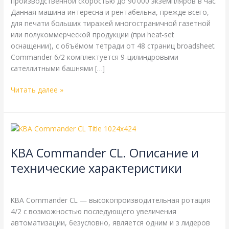
производственной скоростью до 90’000 экземпляров в час.
Данная машина интересна и рентабельна, прежде всего,
для печати больших тиражей многостраничной газетной
или полукоммерческой продукции (при heat-set
оснащении), с объёмом тетради от 48 страниц broadsheet.
Commander 6/2 комплектуется 9-цилиндровыми
сателлитными башнями […]
Читать далее »
KBA
Commander
KBA Commander CL. Описание и
CL.
Описание
технические характеристики
и
KBA
,
Справочная
/
webmachin
технические
характеристики
KBA Commander CL — высокопроизводительная ротация
4/2 с возможностью последующего увеличения
автоматизации, безусловно, является одним и з лидеров