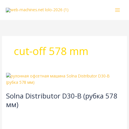
Перейти
к
содержимому
cut-off 578 mm
Solna
Distributor
D30-
Solna Distributor D30-B (рубка 578
B
(рубка
мм)
578
8-страничная
,
Solna
,
газетная печать
,
одинарная длина
мм)
окружности цилиндров
,
одинарная ширина
,
рубка 578 мм
/
webmachin