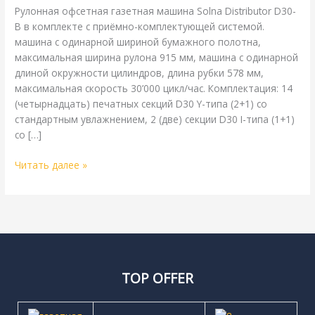
Рулонная офсетная газетная машина Solna Distributor D30-
B в комплекте с приёмно-комплектующей системой.
машина с одинарной шириной бумажного полотна,
максимальная ширина рулона 915 мм, машина с одинарной
длиной окружности цилиндров, длина рубки 578 мм,
максимальная скорость 30’000 цикл/час. Комплектация: 14
(четырнадцать) печатных секций D30 Y-типа (2+1) со
стандартным увлажнением, 2 (две) секции D30 I-типа (1+1)
со […]
Читать далее »
TOP OFFER