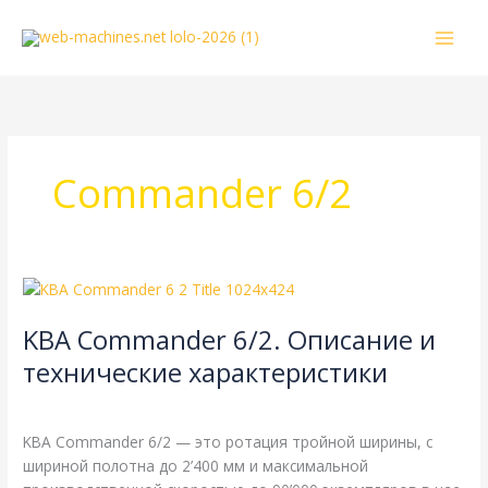
Перейти
к
содержимому
Commander 6/2
KBA
Commander
KBA Commander 6/2. Описание и
6/2.
Описание
технические характеристики
и
KBA
,
Справочная
/
webmachin
технические
характеристики
KBA Commander 6/2 — это ротация тройной ширины, с
шириной полотна до 2’400 мм и максимальной