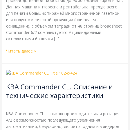
производственной скоростью до 90’000 экземпляров в час.
Данная машина интересна и рентабельна, прежде всего,
для печати больших тиражей многостраничной газетной
или полукоммерческой продукции (при heat-set
оснащении), с объёмом тетради от 48 страниц broadsheet.
Commander 6/2 комплектуется 9-цилиндровыми
сателлитными башнями […]
Читать далее »
KBA
Commander
KBA Commander CL. Описание и
CL.
Описание
технические характеристики
и
KBA
,
Справочная
/
webmachin
технические
характеристики
KBA Commander CL — высокопроизводительная ротация
4/2 с возможностью последующего увеличения
автоматизации, безусловно, является одним и з лидеров