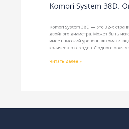
Komori System 38D. О
38D.
Описание
Komori
,
Справочная
/
webmachin
и
технические
Komori System 38D — это 32-х стра
характеристики
двойного диаметра. Может быть испо
имеет высокий уровень автоматизаци
количество отходов. С одного роля 
Читать далее »