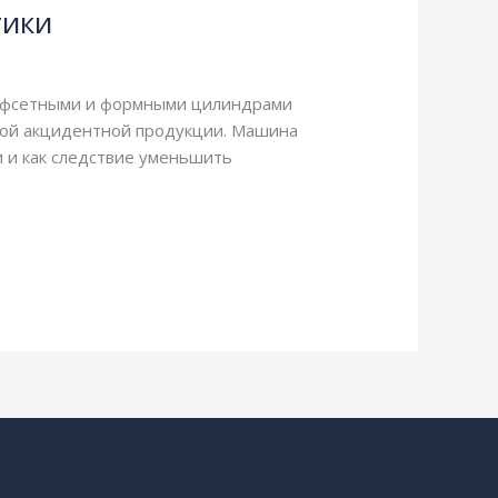
тики
с офсетными и формными цилиндрами
угой акцидентной продукции. Машина
 и как следствие уменьшить