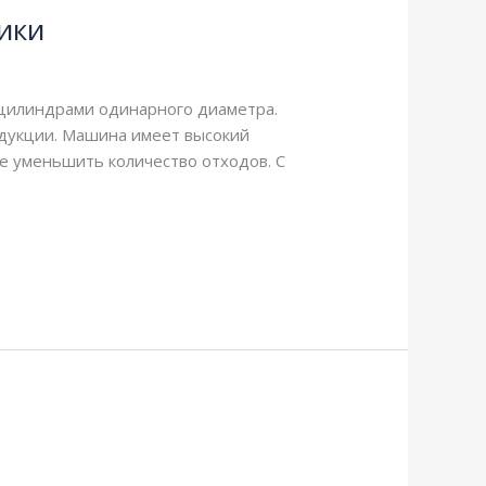
тики
 цилиндрами одинарного диаметра.
одукции. Машина имеет высокий
ие уменьшить количество отходов. С