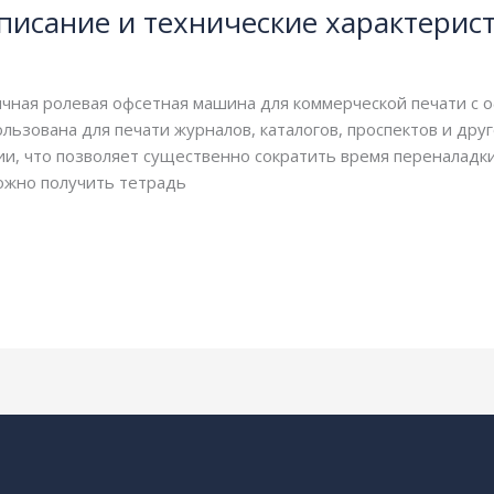
писание и технические характерис
ничная ролевая офсетная машина для коммерческой печати 
льзована для печати журналов, каталогов, проспектов и др
и, что позволяет существенно сократить время переналадки
можно получить тетрадь