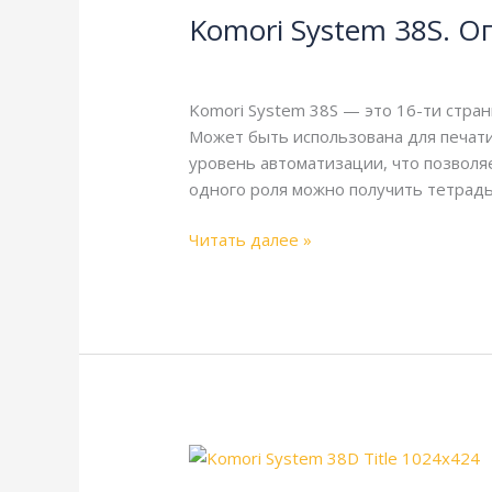
Komori System 38S. О
38S.
Описание
Komori
,
Справочная
/
webmachin
и
технические
Komori System 38S — это 16-ти стра
характеристики
Может быть использована для печати
уровень автоматизации, что позволя
одного роля можно получить тетрадь
Читать далее »
Komori
System