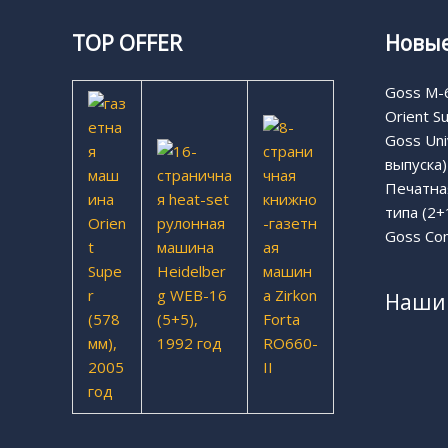
TOP OFFER
Новые
Goss M-6
Orient S
Goss Uni
выпуска)
Печатная
типа (2+
Goss Com
Наши 