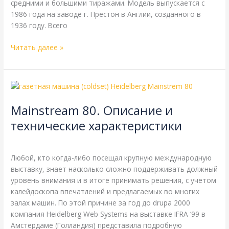
средними и большими тиражами. Модель выпускается с
1986 года на заводе г. Престон в Англии, созданного в
1936 году. Всего
Читать далее »
Mainstream
80.
Mainstream 80. Описание и
Описание
и
технические характеристики
технические
Goss
,
Harris
,
Heidelberg
,
Справочная
/
webmachin
характеристики
Любой, кто когда-либо посещал крупную международную
выставку, знает насколько сложно поддерживать должный
уровень внимания и в итоге принимать решения, с учетом
калейдоскопа впечатлений и предлагаемых во многих
залах машин. По этой причине за год до drupa 2000
компания Heidelberg Web Systems на выставке IFRA ‘99 в
Амстердаме (Голландия) представила подробную