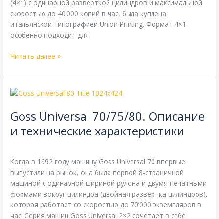
(4×1) с одинарной развёрткой цилиндров и максимальной
скоростью до 40’000 копий в час, была куплена
итальянской типографией Union Printing. Формат 4×1
особенно подходит для
Читать далее »
Goss
Universal
Goss Universal 70/75/80. Описание
70/75/80.
Описание
и технические характеристики
и
Goss
,
Справочная
/
webmachin
технические
характеристики
Когда в 1992 году машину Goss Universal 70 впервые
выпустили на рынок, она была первой 8-страничной
машиной с одинарной шириной рулона и двумя печатными
формами вокруг цилиндра (двойная развёртка цилиндров),
которая работает со скоростью до 70’000 экземпляров в
час. Серия машин Goss Universal 2×2 сочетает в себе