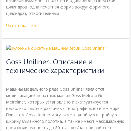
шириной бумажного полотна и одинарной развёрткой
цилиндров (одна печатная форма вокруг формного
цилиндра), относительный
Читать далее »
Goss
Uniliner.
Goss Uniliner. Описание и
Описание
и
технические характеристики
технические
Goss
,
Справочная
/
webmachin
характеристики
Машины модельного ряда Goss Uniliner являются
модификацией печатных машин Goss Metro и Goss
Metroliner, которых установлено и эксплуатируется
несколько тысяч в различных типографиях во всём мире.
При этом Goss Uniliner могут иметь двойную и тройную
ширину бумажного полотна, а также имеют максимальную
производительность до 80 тыс. экз./час при работе с