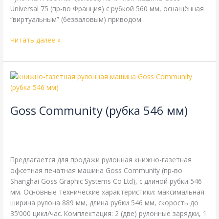
Universal 75 (пр-во Франция) с рубкой 560 мм, оснащённая
“виртуальным” (безваловым) приводом
Читать далее »
Goss
Community
(рубка
Goss Community (рубка 546 мм)
546
мм)
4-страничная
,
Goss
,
газетная печать
,
книжная печать
,
одинарная длина окружности цилиндров
,
одинарная
ширина
,
рубка 546 мм
/
webmachin
Предлагается для продажи рулонная книжно-газетная
офсетная печатная машина Goss Community (пр-во
Shanghai Goss Graphic Systems Co Ltd), с длиной рубки 546
мм. Основные технические характеристики: максимальная
ширина рулона 889 мм, длина рубки 546 мм, скорость до
35’000 цикл/час. Комплектация: 2 (две) рулонные зарядки, 1