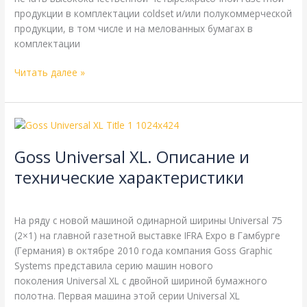
продукции в комплектации coldset и/или полукоммерческой
продукции, в том числе и на мелованных бумагах в
комплектации
Читать далее »
Goss
Universal
Goss Universal XL. Описание и
XL.
Описание
технические характеристики
и
Goss
,
Справочная
/
webmachin
технические
характеристики
На ряду с новой машиной одинарной ширины Universal 75
(2×1) на главной газетной выставке IFRA Expo в Гамбурге
(Германия) в октябре 2010 года компания Goss Graphic
Systems представила серию машин нового
поколения Universal XL с двойной шириной бумажного
полотна. Первая машина этой серии Universal XL