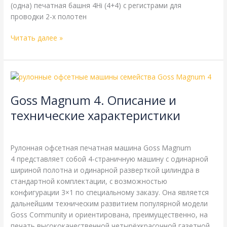
(одна) печатная башня 4Hi (4+4) с регистрами для
проводки 2-х полотен
Читать далее »
Goss
Magnum
Goss Magnum 4. Описание и
4.
Описание
технические характеристики
и
Goss
,
Справочная
/
webmachin
технические
характеристики
Рулонная офсетная печатная машина Goss Magnum
4 представляет собой 4-страничную машину с одинарной
шириной полотна и одинарной разверткой цилиндра в
стандартной комплектации, с возможностью
конфигурации 3×1 по специальному заказу. Она является
дальнейшим техническим развитием популярной модели
Goss Community и ориентирована, преимущественно, на
печать высококачественной четырёхкрасочной газетной