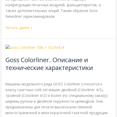
конфигурации печатных модулей, фальцаппаратов, а
также дополнительных опций. Таким образом Goss
Newsliner зарекомендовали
Читать далее »
Goss
Colorliner.
Goss Colorliner. Описание и
Описание
и
технические характеристики
технические
Goss
,
Справочная
/
webmachin
характеристики
Машины модельного ряда GOSS Colorliner относятся к
классу газетных cold-set машин двойной (Colorliner 4/2),
тройной (Colorliner 6/2) и более (по специальному заказу)
ширины рулона и двойной окружности цилиндров. Они
предназначены для печати высококачественной
многостраничной и многокрасочной газетной продукции