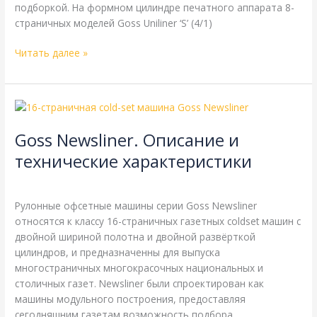
подборкой. На формном цилиндре печатного аппарата 8-
страничных моделей Goss Uniliner ‘S’ (4/1)
Читать далее »
Goss
Newsliner.
Goss Newsliner. Описание и
Описание
и
технические характеристики
технические
Goss
,
Справочная
/
webmachin
характеристики
Рулонные офсетные машины серии Goss Newsliner
относятся к классу 16-страничных газетных coldset машин с
двойной шириной полотна и двойной развёрткой
цилиндров, и предназначенны для выпуска
многостраничных многокрасочных национальных и
столичных газет. Newsliner были спроектирован как
машины модульного построения, предоставляя
сегодняшним газетам возможность подбора