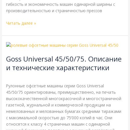
гибкость и экономичность машин одинарной ширины с
производительностью и страничностью прессов
Читать далее »
Goss
Universal
Goss Universal 45/50/75. Описание
45/50/75.
Описание
и технические характеристики
и
Goss
,
Справочная
/
webmachin
технические
характеристики
Рулонные офсетные машины серии Goss Universal
45/50/75 ориентированы, преимущественно, на печать
высококачественной многокрасочной и многостраничной
газетной, журнальной и коммерческой продукции на
немелованных и мелованных бумагах средними тиражами
с максимальной скоростью до 75’000 копий в час. Они
относятся к классу 4 страничных машин с одинарной