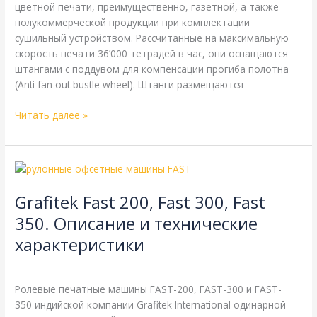
цветной печати, преимущественно, газетной, а также
полукоммерческой продукции при комплектации
сушильный устройством. Рассчитанные на максимальную
скорость печати 36’000 тетрадей в час, они оснащаются
штангами с поддувом для компенсации прогиба полотна
(Anti fan out bustle wheel). Штанги размещаются
Читать далее »
Grafitek
Fast
Grafitek Fast 200, Fast 300, Fast
200,
Fast
350. Описание и технические
300,
характеристики
Fast
350.
Grafitek
,
Справочная
/
webmachin
Описание
Ролевые печатные машины FAST-200, FAST-300 и FAST-
и
350 индийской компании Grafitek International одинарной
технические