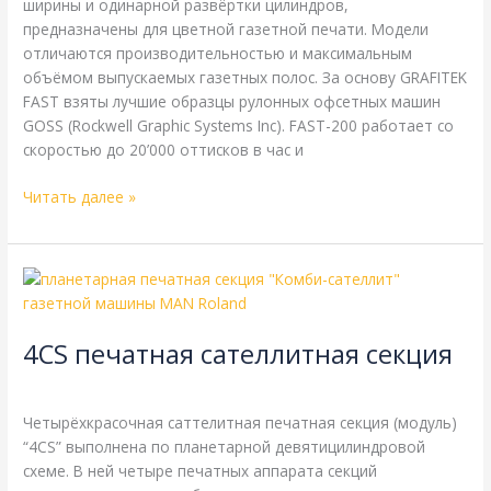
ширины и одинарной развёртки цилиндров,
характеристики
предназначены для цветной газетной печати. Модели
отличаются производительностью и максимальным
объёмом выпускаемых газетных полос. За основу GRAFITEK
FAST взяты лучшие образцы рулонных офсетных машин
GOSS (Rockwell Graphic Systems Inc). FAST-200 работает со
скоростью до 20’000 оттисков в час и
Читать далее »
4CS
печатная
сателлитная
4CS печатная сателлитная секция
секция
Энциклопедия
/
webmachin
Четырёхкрасочная саттелитная печатная секция (модуль)
“4CS” выполнена по планетарной девятицилиндровой
схеме. В ней четыре печатных аппарата секций