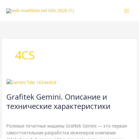
Перейти
к
содержимому
4CS
Grafitek
Gemini.
Grafitek Gemini. Описание и
Описание
и
технические характеристики
технические
Grafitek
,
Справочная
/
webmachin
характеристики
Ролевые печатные машины Grafitek Gemini — это первая
самостоятельная разработка инженеров компании