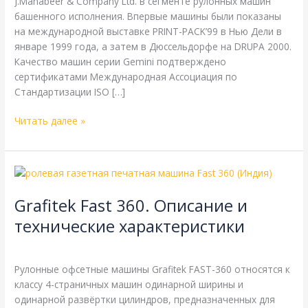
J.Mahabeer & Соmpanу Ltd. в сегменте рулонных машин
башенного исполнения. Впервые машины были показаны
на международной выставке PRINT-PACK’99 в Нью Дели в
январе 1999 года, а затем в Дюссельдорфе на DRUPA 2000.
Качество машин серии Gemini подтверждено
сертификатами Международная Ассоциация по
Стандартизации ISO […]
Читать далее »
Grafitek
Fast
Grafitek Fast 360. Описание и
360.
Описание
технические характеристики
и
Grafitek
,
Справочная
/
webmachin
технические
характеристики
Рулонные офсетные машины Grafitek FAST-360 относятся к
классу 4-страничных машин одинарной ширины и
одинарной развёртки цилиндров, предназначенных для