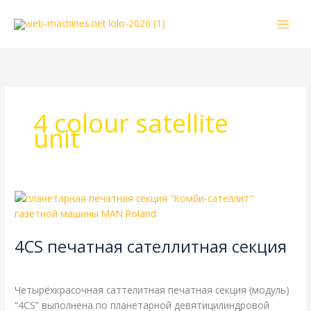
Перейти
к
содержимому
4 colour satellite
unit
4CS
печатная
сателлитная
4CS печатная сателлитная секция
секция
Энциклопедия
/
webmachin
Четырёхкрасочная саттелитная печатная секция (модуль)
“4CS” выполнена по планетарной девятицилиндровой