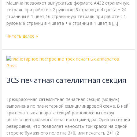
Машина позволяет выпускать:в формате A432 страничную
тетрадь при работе с 2 рулонов: 8 страниц в 4 цвета + 24
страницы в 1 цвет,16 страничную тетрадь при работе с 1
рулона: 8 страниц в 4 цвета + 8 страниц в 1 цвет,в […]
Читать далее »
3CS
печатная
сателлитная
3CS печатная сателлитная секция
секция
Энциклопедия
/
webmachin
Трёхкрасочная сателлитная печатная секция (модуль)
выполнена по планетарной семицилиндровой схеме. В ней
три печатных аппарата секций расположены вокруг
общего центрального печатного цилиндра. Одна из секций
реверсивна, что позволяет наносить три краски на одной
стороне бумажного полотна 3+0, или печатать 2+1 (2