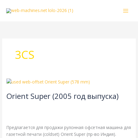
Перейти
к
содержимому
3CS
Orient
Super
Orient Super (2005 год выпуска)
(2005
год
4-страничная
,
TPH
,
газетная печать
,
одинарная длина
выпуска)
окружности цилиндров
,
одинарная ширина
,
рубка 578 мм
/
webmachin
Предлагается для продажи рулонная офсетная машина для
газетной печати (coldset) Orient Super (пр-во Индия).