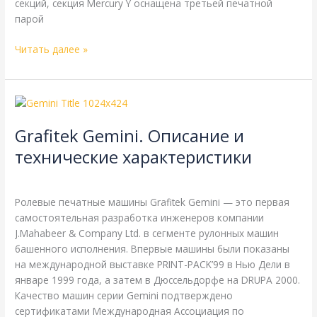
секций, секция Mercury Y оснащена третьей печатной
парой
Читать далее »
Grafitek
Gemini.
Grafitek Gemini. Описание и
Описание
и
технические характеристики
технические
Grafitek
,
Справочная
/
webmachin
характеристики
Ролевые печатные машины Grafitek Gemini — это первая
самостоятельная разработка инженеров компании
J.Mahabeer & Соmpanу Ltd. в сегменте рулонных машин
башенного исполнения. Впервые машины были показаны
на международной выставке PRINT-PACK’99 в Нью Дели в
январе 1999 года, а затем в Дюссельдорфе на DRUPA 2000.
Качество машин серии Gemini подтверждено
сертификатами Международная Ассоциация по