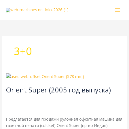
Перейти
к
содержимому
3+0
Orient
Super
Orient Super (2005 год выпуска)
(2005
год
4-страничная
,
TPH
,
газетная печать
,
одинарная длина
выпуска)
окружности цилиндров
,
одинарная ширина
,
рубка 578 мм
/
webmachin
Предлагается для продажи рулонная офсетная машина для
газетной печати (coldset) Orient Super (пр-во Индия).