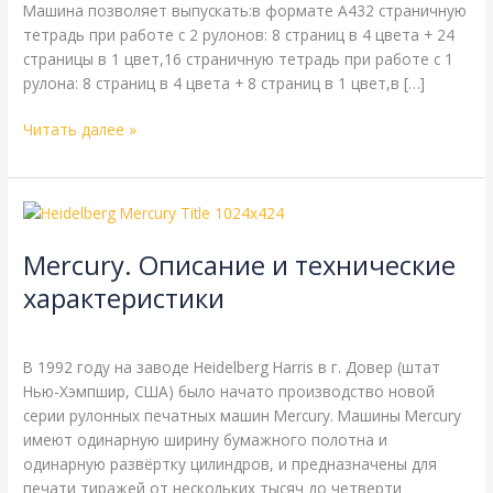
Машина позволяет выпускать:в формате A432 страничную
тетрадь при работе с 2 рулонов: 8 страниц в 4 цвета + 24
страницы в 1 цвет,16 страничную тетрадь при работе с 1
рулона: 8 страниц в 4 цвета + 8 страниц в 1 цвет,в […]
Читать далее »
Mercury.
Описание
Mercury. Описание и технические
и
технические
характеристики
характеристики
Harris
,
Heidelberg
,
Справочная
/
webmachin
В 1992 году на заводе Heidelberg Harris в г. Довер (штат
Нью-Хэмпшир, США) было начато производство новой
серии рулонных печатных машин Mercury. Машины Mercury
имеют одинарную ширину бумажного полотна и
одинарную развёртку цилиндров, и предназначены для
печати тиражей от нескольких тысяч до четверти