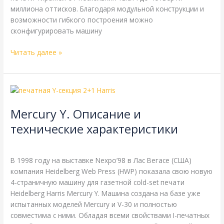
миллиона оттисков. Благодаря модульной конструкции и
возможности гибкого построения можно
сконфигурировать машину
Читать далее »
Mercury
Y.
Mercury Y. Описание и
Описание
и
технические характеристики
технические
Harris
,
Heidelberg
,
Справочная
/
webmachin
характеристики
В 1998 году на выставке Nexpo’98 в Лас Вегасе (США)
компания Heidelberg Web Press (HWP) показала свою новую
4-страничную машину для газетной cold-set печати
Heidelberg Harris Mercury Y. Машина создана на базе уже
испытанных моделей Mercury и V-30 и полностью
совместима с ними. Обладая всеми свойствами I-печатных