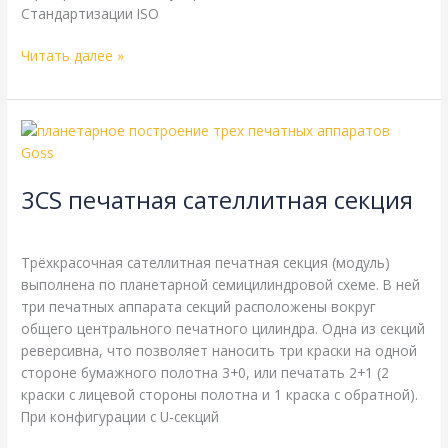
Стандартизации ISO
Читать далее »
3CS
печатная
сателлитная
3CS печатная сателлитная секция
секция
Энциклопедия
/
webmachin
Трёхкрасочная сателлитная печатная секция (модуль)
выполнена по планетарной семицилиндровой схеме. В ней
три печатных аппарата секций расположены вокруг
общего центрального печатного цилиндра. Одна из секций
реверсивна, что позволяет наносить три краски на одной
стороне бумажного полотна 3+0, или печатать 2+1 (2
краски с лицевой стороны полотна и 1 краска с обратной).
При конфигурации с U-секций