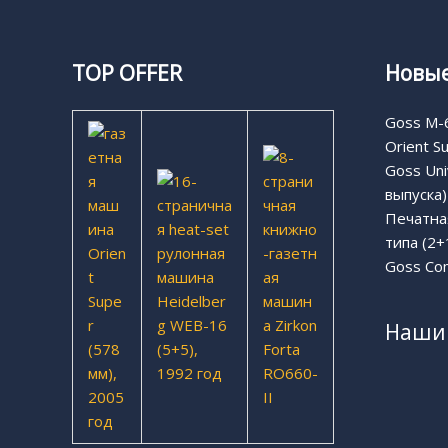
TOP OFFER
Новые
Goss M-6
Orient S
Goss Uni
выпуска)
Печатная
типа (2+
Goss Com
Наши 