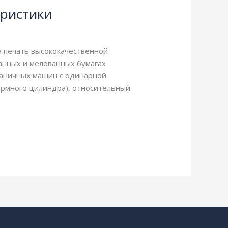
еристики
а печать высококачественной
анных и мелованных бумагах
траничных машин с одинарной
ормного цилиндра), относительный