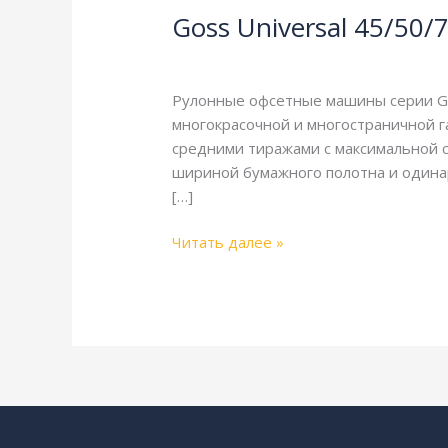
Goss Universal 45/50
45/50/75.
Описание
Goss
,
Справочная
/
webmachin
и
технические
Рулонные офсетные машины серии Go
характеристики
многокрасочной и многостраничной г
средними тиражами с максимальной ск
шириной бумажного полотна и одина
[…]
Читать далее »