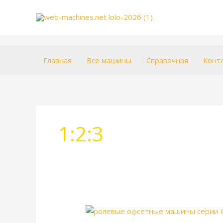
Перейти
к
содержимому
Главная
Все машины
Справочная
Конт
1:2:3
Goss
Universal