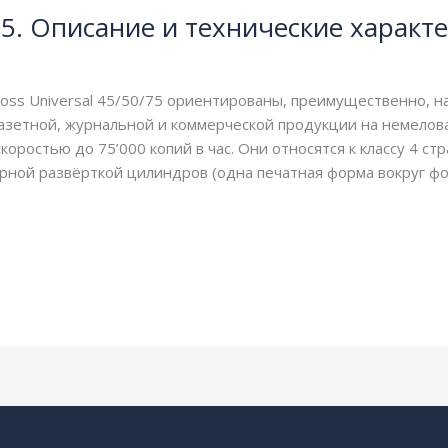
/75. Описание и технические характ
ss Universal 45/50/75 ориентированы, преимущественно, н
азетной, журнальной и коммерческой продукции на немелов
оростью до 75’000 копий в час. Они относятся к классу 4 с
рной развёрткой цилиндров (одна печатная форма вокруг ф