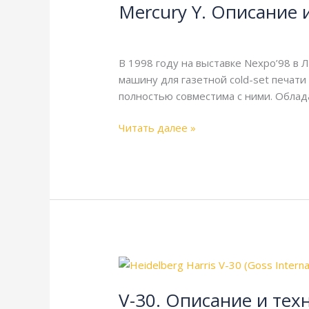
Mercury Y. Описание 
Описание
и
Harris
,
Heidelberg
,
Справочная
/
webm
технические
характеристики
В 1998 году на выставке Nexpo’98 в 
машину для газетной cold-set печати
полностью совместима с ними. Облад
Читать далее »
V-
30.
V-30. Описание и тех
Описание