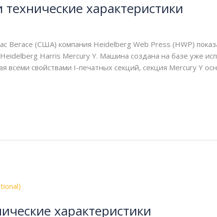
и технические характеристики
achin
Лас Вегасе (США) компания Heidelberg Web Press (HWP) пока
 Heidelberg Harris Mercury Y. Машина создана на базе уже и
ая всеми свойствами I-печатных секций, секция Mercury Y о
нические характеристики