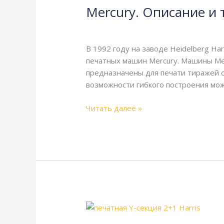
Mercury. Описание и 
и
технические
Harris
,
Heidelberg
,
Справочная
/
webm
характеристики
В 1992 году на заводе Heidelberg Ha
печатных машин Mercury. Машины Me
предназначены для печати тиражей о
возможности гибкого построения мо
Читать далее »
Mercury
Y.