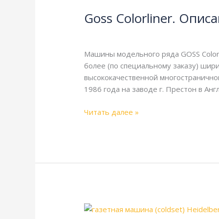
Colorliner.
Goss Colorliner. Опи
Описание
и
Goss
,
Справочная
/
webmachin
технические
характеристики
Машины модельного ряда GOSS Colorline
более (по специальному заказу) шир
высококачественной многостранично
1986 года на заводе г. Престон в Анг
Читать далее »
Mainstream