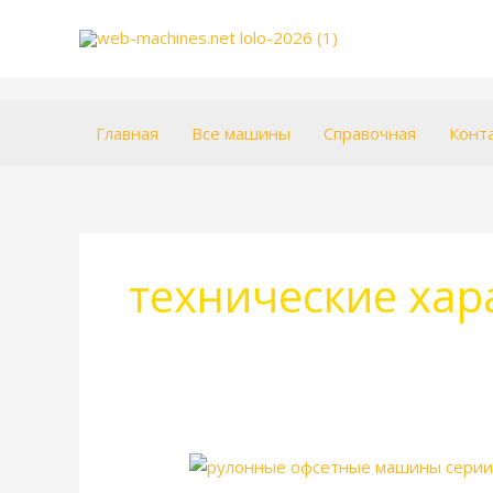
Перейти
к
содержимому
Главная
Все машины
Справочная
Конт
технические хар
Goss
Uniliner.