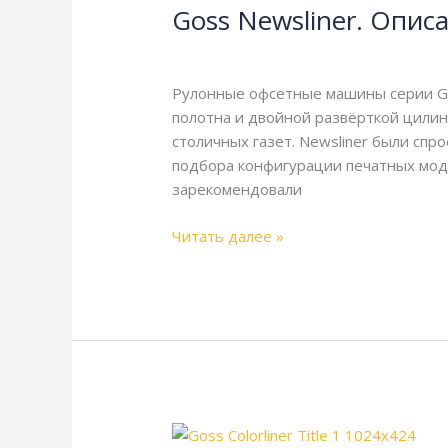
Goss Newsliner. Опис
Описание
и
Goss
,
Справочная
/
webmachin
технические
характеристики
Рулонные офсетные машины серии Gos
полотна и двойной развёрткой цили
столичных газет. Newsliner были сп
подбора конфигурации печатных моду
зарекомендовали
Читать далее »
Goss