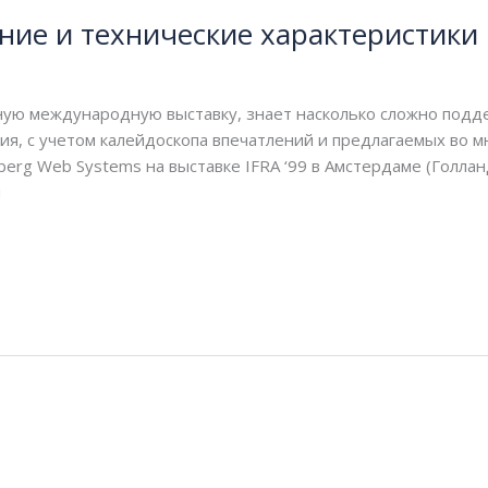
ние и технические характеристики
/
webmachin
пную международную выставку, знает насколько сложно под
ия, с учетом калейдоскопа впечатлений и предлагаемых во м
lberg Web Systems на выставке IFRA ‘99 в Амстердаме (Голл
й