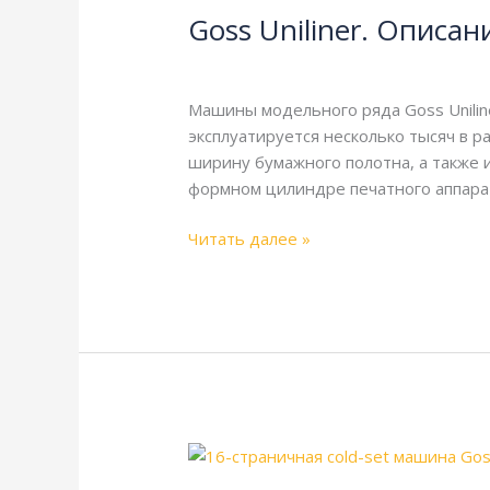
Goss Uniliner. Описа
Описание
и
Goss
,
Справочная
/
webmachin
технические
характеристики
Машины модельного ряда Goss Unilin
эксплуатируется несколько тысяч в р
ширину бумажного полотна, а также и
формном цилиндре печатного аппарата 
Читать далее »
Goss
Newsliner.