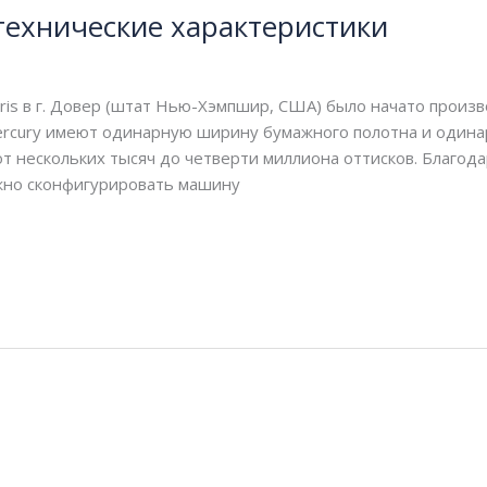
технические характеристики
achin
rris в г. Довер (штат Нью-Хэмпшир, США) было начато произ
rcury имеют одинарную ширину бумажного полотна и одина
т нескольких тысяч до четверти миллиона оттисков. Благод
жно сконфигурировать машину