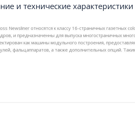
ание и технические характеристики
s Newsliner относятся к классу 16-страничных газетных co
ндров, и предназначенны для выпуска многостраничных мно
роектирован как машины модульного построения, предоставл
лей, фальцаппаратов, а также дополнительных опций. Таким