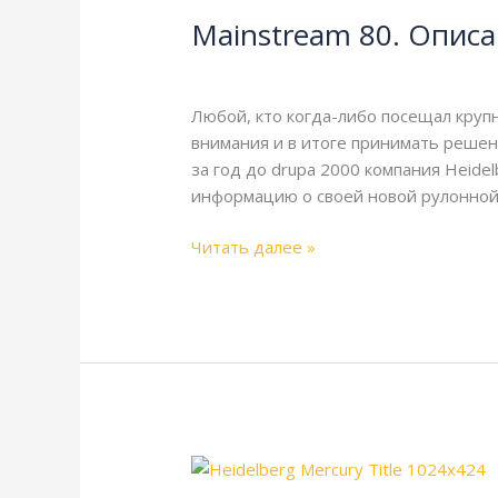
80.
Mainstream 80. Описа
Описание
и
Goss
,
Harris
,
Heidelberg
,
Справочная
технические
характеристики
Любой, кто когда-либо посещал кру
внимания и в итоге принимать решен
за год до drupa 2000 компания Heide
информацию о своей новой рулонно
Читать далее »
Mercury.
Описание