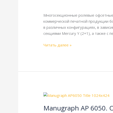
и
Goss
,
Harris
,
Heidelberg
,
Справочная
технические
характеристики
Многосекционные ролевые офсетные 
коммерческой печатной продукции б
в различных конфигурациях, в завис
секциями Mercury Y (2+1), а также с 
Читать далее »
Manugraph
AP
Manugraph AP 6050. 
6050.
Описание