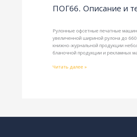
ПОГ66. Описание и т
и
технические
ПОГ
,
Справочная
/
webmachin
характеристики
Рулонные офсетные печатные машины
увеличенной шириной рулона до 660 
книжно-журнальной продукции небол
бланочной продукции и рекламных ма
Читать далее »