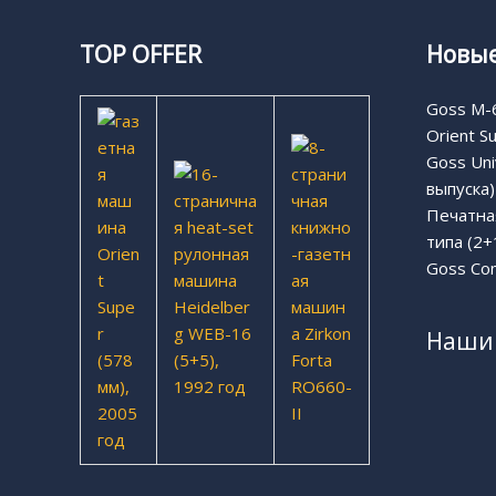
TOP OFFER
Новые
Goss M-6
Orient S
Goss Uni
выпуска)
Печатная
типа (2+
Goss Com
Наши 