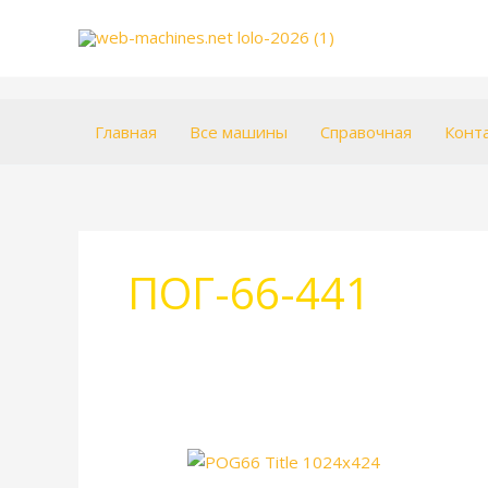
Перейти
к
содержимому
Главная
Все машины
Справочная
Конт
ПОГ-66-441
ПОГ66.
Описание