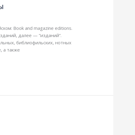
ы
ом: Book and magazine editions.
зданий, далее — “изданий“.
ильных, библиофильских, нотных
, а также