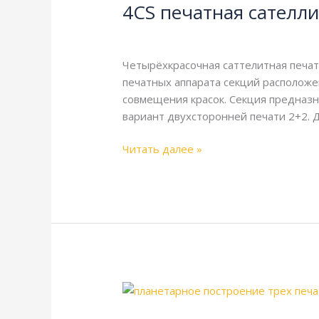
4CS печатная сателли
сателлитная
секция
Энциклопедия
/
webmachin
Четырёхкрасочная саттелитная печат
печатных аппарата секций расположе
совмещения красок. Секция предназн
вариант двухсторонней печати 2+2. Д
Читать далее »
3CS
печатная