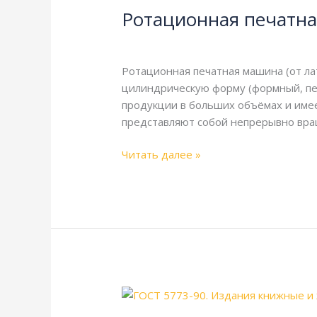
Ротационная печатн
машина
Энциклопедия
/
webmachin
Ротационная печатная машина (от ла
цилиндрическую форму (формный, пе
продукции в больших объёмах и имее
представляют собой непрерывно вра
Читать далее »
ГОСТ
5773-