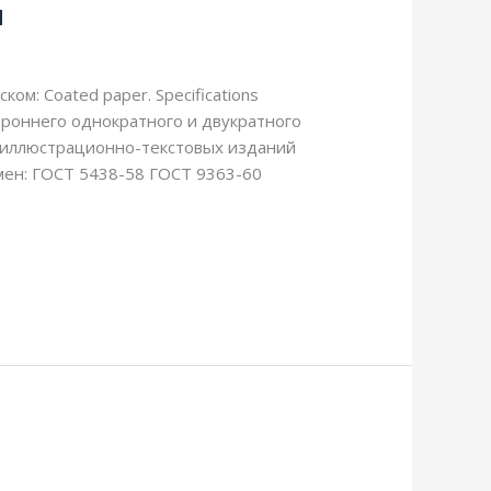
я
м: Coated paper. Specifications
ороннего однократного и двукратного
 иллюстрационно-текстовых изданий
мен: ГОСТ 5438-58 ГОСТ 9363-60