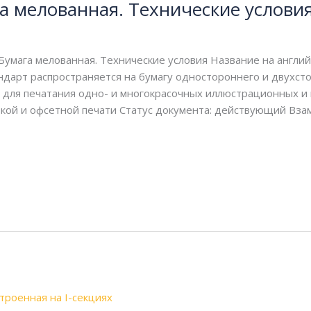
а мелованная. Технические услови
умага мелованная. Технические условия Название на английско
дарт распространяется на бумагу одностороннего и двухст
 для печатания одно- и многокрасочных иллюстрационных и
кой и офсетной печати Статус документа: действующий Вза