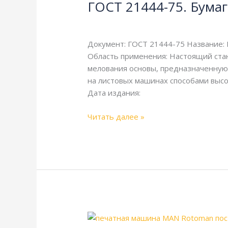
ГОСТ 21444-75. Бумаг
75.
Бумага
Литература
/
webmachin
мелованная.
Технические
Документ: ГОСТ 21444-75 Название: Б
условия
Область применения: Настоящий стан
мелования основы, предназначенную
на листовых машинах способами высо
Дата издания:
Читать далее »
I-