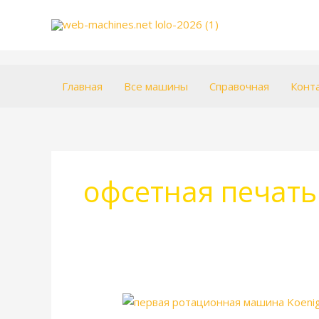
Перейти
к
содержимому
Главная
Все машины
Справочная
Конт
офсетная печать
Ротационная
печатная