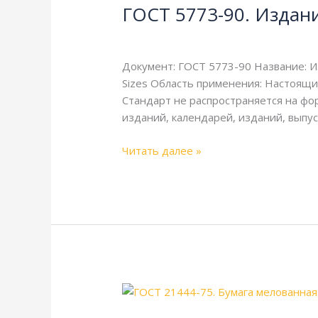
ГОСТ 5773-90. Издан
90.
Издания
Литература
/
webmachin
книжные
и
Документ: ГОСТ 5773-90 Название: И
журнальные.
Sizes Область применения: Настоящи
Форматы
Стандарт не распространяется на фо
изданий, календарей, изданий, выпус
Читать далее »
ГОСТ
21444-