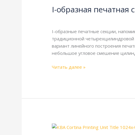
образная
I-образная печатная 
печатная
секция
Энциклопедия
/
webmachin
I-образные печатные секции, напоми
традиционной четырехцилиндровой сх
вариант линейного построения печат
небольшое угловое смешение цилиндр
Читать далее »
Резина
к