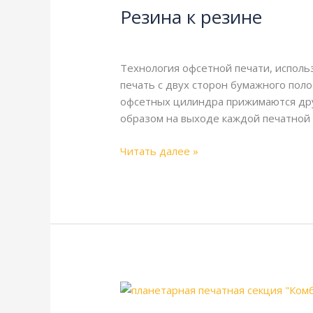
Резина к резине
резине
Энциклопедия
/
webmachin
Технология офсетной печати, испол
печать с двух сторон бумажного поло
офсетных цилиндра прижимаются друг
образом на выходе каждой печатной 
Читать далее »
4CS
печатная