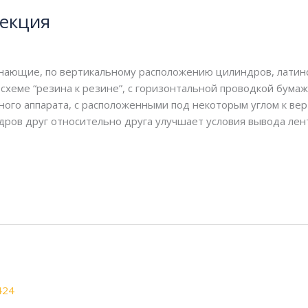
секция
нающие, по вертикальному расположению цилиндров, латинску
еме “резина к резине”, с горизонтальной проводкой бумаж
ного аппарата, с расположенными под некоторым углом к ве
ов друг относительно друга улучшает условия вывода лент