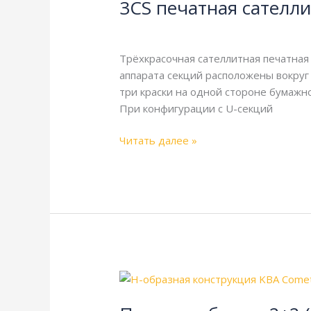
3CS печатная сателли
сателлитная
секция
Энциклопедия
/
webmachin
Трёхкрасочная сателлитная печатная
аппарата секций расположены вокруг
три краски на одной стороне бумажног
При конфигурации с U-секций
Читать далее »
Печатная
башня
2+2