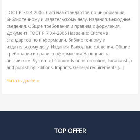
Литература
/
webmachin
библиотечному
и
ГОСТ Р 7.0.4-2006. Система стандартов по информации,
издательскому
библиотечному и издательскому делу. Издания. Выходные
делу
сведения. Общие требования и правила оформления.
Документ: ГОСТ Р 7.0.4-2006 Название: Система
стандартов по информации, библиотечному и
издательскому делу. Издания. Выходные сведения. Общие
требования и правила оформления Название на
английском: System of standards on information, librarianship
and publishing. Editions. Imprints. General requirements […]
Читать далее »
TOP OFFER