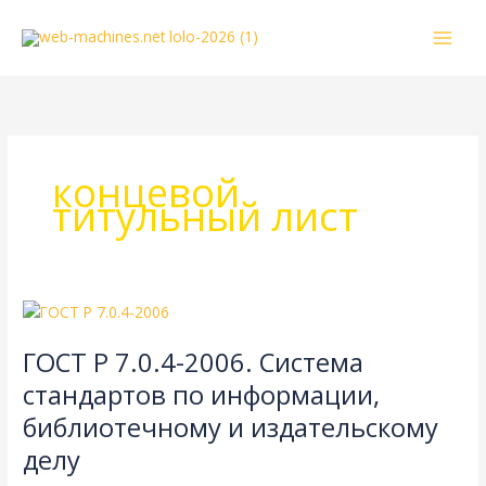
Перейти
к
содержимому
концевой
титульный лист
ГОСТ
Р
ГОСТ Р 7.0.4-2006. Система
7.0.4-
2006.
стандартов по информации,
Система
библиотечному и издательскому
стандартов
по
делу
информации,