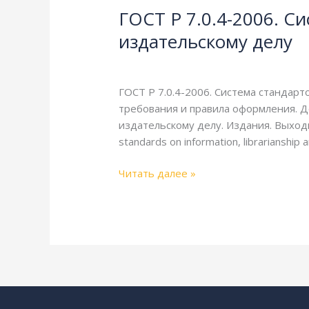
ГОСТ Р 7.0.4-2006. С
7.0.4-
2006.
издательскому делу
Система
Литература
/
webmachin
стандартов
по
ГОСТ Р 7.0.4-2006. Система стандар
информации,
требования и правила оформления. Д
библиотечному
издательскому делу. Издания. Выход
и
standards on information, librarianship 
издательскому
делу
Читать далее »