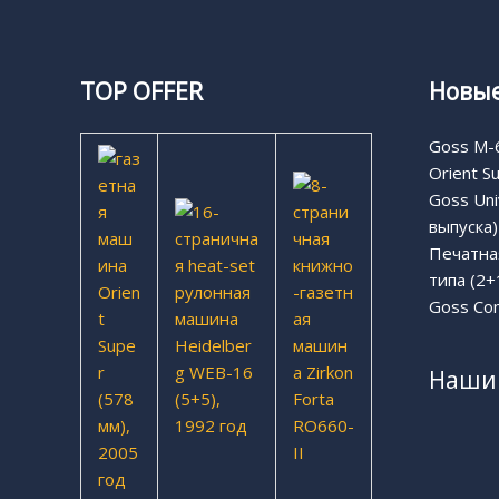
TOP OFFER
Новые
Goss M-6
Orient S
Goss Uni
выпуска)
Печатная
типа (2+
Goss Com
Наши 