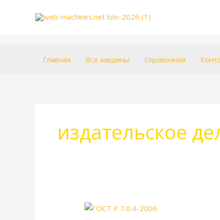
Перейти
к
содержимому
Главная
Все машины
Справочная
Конт
издательское де
ГОСТ
Р