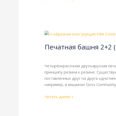
Печатная
башня
Печатная башня 2+2 (
2+2
(2Hi,
Энциклопедия
/
webmachin
H-
секция)
Четырёхкрасочная двухъярусная печа
принципу резина к резине. Существу
поставленных друг на друга однотип
например, в машинах Goss Community,
Читать далее »