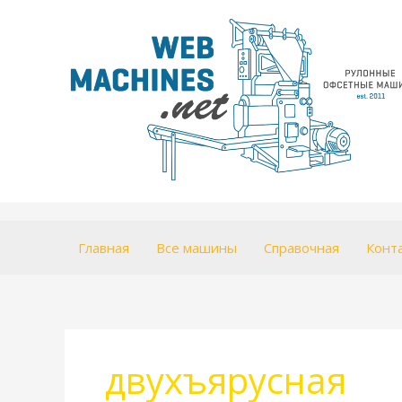
Перейти
к
содержимому
Главная
Все машины
Справочная
Конт
двухъярусная