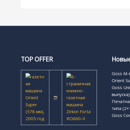
TOP OFFER
Новые
Goss M-6
Orient S
Goss Uni
выпуска)
Печатная
типа (2+
Goss Com