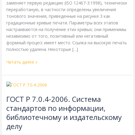
заменяет первую редакцию (ISO 12467-3:1998), технически
цветоделенных
переработаную, в частности определены увеличения
форм
тонового значения, приведенные на рисунке 3 как
градационные кривые печати. Параметры всех этапов
настраиваются на получение этих кривых; они применимы
независимо от того, позитивный или негативный
формный процесс имеет место. Ссылка на высокую печать
полностью удалена. Некоторые […]
Читать далее »
ГОСТ
Р
ГОСТ Р 7.0.4-2006. Система
7.0.4-
2006.
стандартов по информации,
Система
библиотечному и издательскому
стандартов
по
делу
информации,