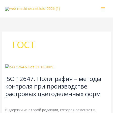
Перейти
к
содержимому
ГОСТ
ISO
12647.
ISO 12647. Полиграфия – методы
Полиграфия
–
контроля при производстве
методы
растровых цветоделенных форм
контроля
при
Литература
/
webmachin
производстве
Выдержки из второй редакции, которая отменяет и
растровых