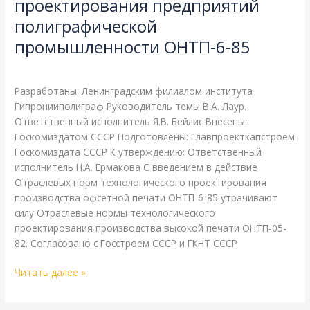
проектирования предприятий
промышленности
полиграфической
ОНТП-6-
85
промышленности ОНТП-6-85
Литература
/
webmachin
Разработаны: Ленинградским филиалом института
Гипронииполиграф Руководитель темы В.А. Лаур.
Ответственный исполнитель Я.В. Бейлис Внесены:
Госкомиздатом СССР Подготовлены: Главпроекткапстроем
Госкомиздата СССР К утверждению: Ответственный
исполнитель Н.А. Ермакова С введением в действие
Отраслевых норм технологического проектирования
производства офсетной печати ОНТП-6-85 утрачивают
силу Отраслевые нормы технологического
проектирования производства высокой печати ОНТП-05-
82. Согласовано с Госстроем СССР и ГКНТ СССР
Читать далее »