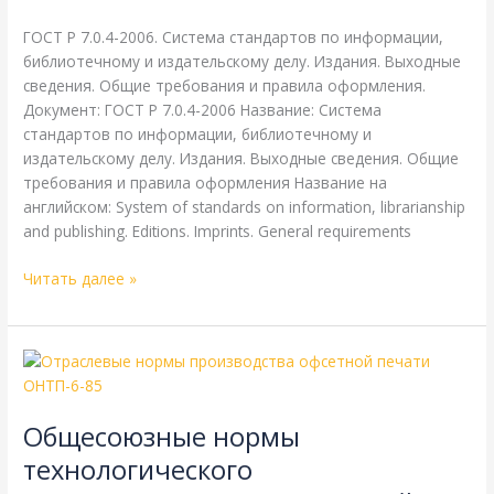
Литература
/
webmachin
библиотечному
и
ГОСТ Р 7.0.4-2006. Система стандартов по информации,
издательскому
библиотечному и издательскому делу. Издания. Выходные
делу
сведения. Общие требования и правила оформления.
Документ: ГОСТ Р 7.0.4-2006 Название: Система
стандартов по информации, библиотечному и
издательскому делу. Издания. Выходные сведения. Общие
требования и правила оформления Название на
английском: System of standards on information, librarianship
and publishing. Editions. Imprints. General requirements
Читать далее »
Общесоюзные
нормы
технологического
Общесоюзные нормы
проектирования
предприятий
технологического
полиграфической