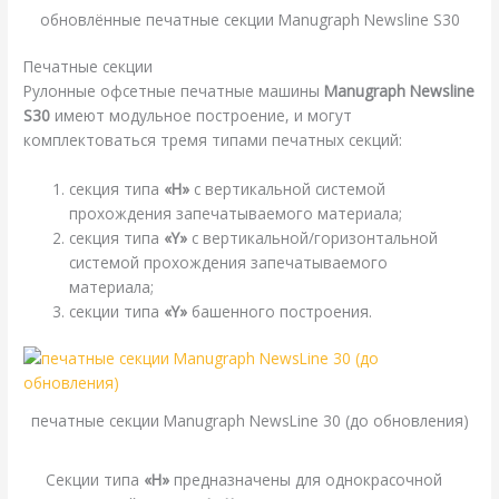
обновлённые печатные секции Manugraph Newsline S30
Печатные секции
Рулонные офсетные печатные машины
Manugraph Newsline
S30
имеют модульное построение, и могут
комплектоваться тремя типами печатных секций:
секция типа
«H»
с вертикальной системой
прохождения запечатываемого материала;
секция типа
«Y»
с вертикальной/горизонтальной
системой прохождения запечатываемого
материала;
секции типа
«Y»
башенного построения.
печатные секции Manugraph NewsLine 30 (до обновления)
Секции типа
«H»
предназначены для однокрасочной