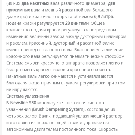
(из них
два накатных
вала различного диаметра,
два
прижимных
вала и медный
раскатной
вал большого
диаметра) и красочного корыта объемом
6,9 литра
.
Подача краски регулируется
28 винтами
. Общее
количество подачи краски регулируется посредством
изменения величины зазора между дукторным цилиндром
и ракелем. Красочный, дукторный и раскатной валик
имеют привод от главного вала. Включение/выключение
красочного вала регулируется пневматическим способом.
Система смывки красочного аппарата позволяет легко и
быстро смыть краску с валов и красочного корыта.
Накатные валы легко снимаются и устанавливаются
благодаря эксцентричным втулкам, регулировки при этом
не нарушаются.
Система увлажнения
В
Newsline S30
используется щеточная система
увлажнения (
Brush Dampening System
), состоящая из
четырех валов. Валик, подающий увлажняющий раствор,
изготовлен из нержавеющей стали и управляется
автономным двигателем постоянного тока. Скорость