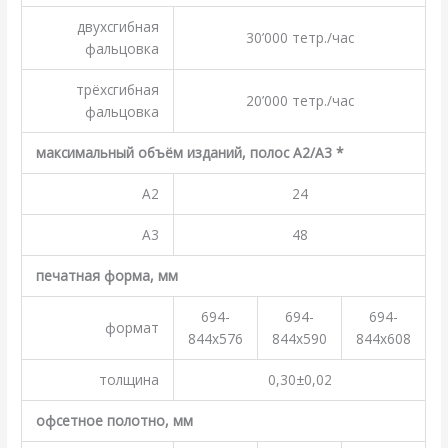
двухсгибная
30’000 тетр./час
фальцовка
трёхсгибная
20’000 тетр./час
фальцовка
максимальный объём изданий, полос A2/A3 *
A2
24
A3
48
печатная форма, мм
694-
694-
694-
формат
844х576
844х590
844х608
толщина
0,30±0,02
офсетное полотно, мм