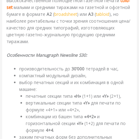
высококачественной полноцветной газетной печати
cold-
set
малыми и средними тиражами на газетной и офсетной
бумаге в формате
A2
(
broadsheet
) или
A3
(
tabloid
), но
наиболее рентабельны с точки зрения соотношения цена/
качество для средних типографий, изготовляющих
цветную газетно-журнальную продукцию средними
тиражами.
Особенности Manugraph Newsline S30:
производительность до
30’000
тетрадей в час,
компактный модульный дизайн,
выбор печатных секций и их комбинация в одной
машине:
печатные секции типа
«H»
(1+1) или
«Y»
(2+1),
вертикальные секции типа
«Y»
для печати по
формуле «4+1» или «4+2»,
комбинации из башен типа
«4+2»
и
горизонтальной секции
«Y»
(1+2) для печати по
формуле
4+4
.
зажим печатных форм без дополнительных