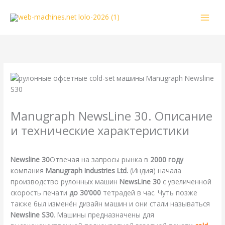
Перейти
к
содержимому
Manugraph NewsLine 30. Описание
и технические характеристики
/
Manugraph
,
Справочная
/ От
webmachin
Newsline 30
Отвечая на запросы рынка в
2000 году
компания
Manugraph Industries Ltd.
(Индия) начала
производство рулонных машин
NewsLine 30
с увеличенной
скорость печати
до 30’000
тетрадей в час. Чуть позже
также был изменён дизайн машин и они стали называться
Newsline S30
. Машины предназначены для