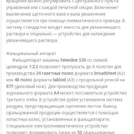
вращения можно регулировать с центрального пульта
управления или с каждой печатной секции. Включение/
выключение щеточного вала и вала увлажнения
осуществляется при помощи пневматического привода. В
систему стандартно входит емкость для увлажняющего
раствора и опциально — устройство для охлаждения
увлажняющего раствора.
Фальцевальный аппарат
Фальцаппарат машины
Newsline S30
со схемой
цилиндров
1:2:2
позволяет пропускать до 6 полотен для
производства
24 газетных полос
формата
broadsheet
(А2)
или
48 полос
формата
tabloid
(АЗ) с продольной резкой на
RTF
(дисковый нож). Для производства продукции
журнального формата
A4
может поставляться устройство
третьего сгиба. В устройстве рубки установлена система
раздува, предотвращающая сцепление листов. Вывод
сфальцованной продукции осуществляется с помощью
лопастных колес, установленных в фальцаппарате.
Специальное электропневматическое устройство
позволяет формировать пачки из
50
сфальцованных