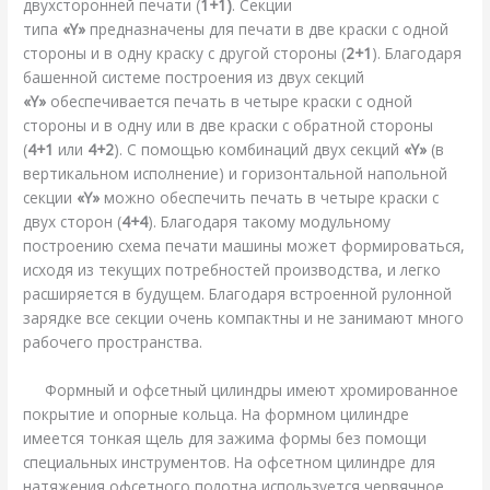
двухсторонней печати (
1+1)
. Секции
типа
«Y»
предназначены для печати в две краски с одной
стороны и в одну краску с другой стороны (
2+1
). Благодаря
башенной системе построения из двух секций
«Y»
обеспечивается печать в четыре краски с одной
стороны и в одну или в две краски с обратной стороны
(
4+1
или
4+2
). С помощью комбинаций двух секций
«Y»
(в
вертикальном исполнение) и горизонтальной напольной
секции
«Y»
можно обеспечить печать в четыре краски с
двух сторон (
4+4
). Благодаря такому модульному
построению схема печати машины может формироваться,
исходя из текущих потребностей производства, и легко
расширяется в будущем. Благодаря встроенной рулонной
зарядке все секции очень компактны и не занимают много
рабочего пространства.
Формный и офсетный цилиндры имеют хромированное
покрытие и опорные кольца. На формном цилиндре
имеется тонкая щель для зажима формы без помощи
специальных инструментов. На офсетном цилиндре для
натяжения офсетного полотна используется червячное