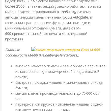
надежности, и с момента начала её производства уже
более 2’500
печатных секций успешно работают во всём
мире. Продемонстрированная в
1995 году
система
автоматический cмены печатных форм
Autoplate
, в
сочетании с расширенными функциями приладки и
минимальными отходами бумаги, делают
M-
600
привлекательной для печати малотиражной
продукции.
Главные
особенности M-600 (Heidelberg/Harris/Goss):
высокое качество печати и разнообразие вариантов
использования для коммерческой и издательской
печати,
быстрота приладки машины и минимальные отходы
бумаги,
максимальная производительность до 70’000 об./
час,
партерное или ярусное исполнение машины с одной
или двумя рулонными зарядками,