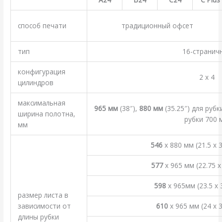
способ печати
традиционный офсет
тип
16-странич
конфигурация
2 x 4
цилиндров
максимальная
965 мм
(38″),
880 мм
(35.25″) для руб
ширина полотна,
рубки 700 
мм
546
x 880 мм (21.5 x 
577
x 965 мм (22.75 
598
x 965мм (23.5 x
размер листа в
зависимости от
610
x 965 мм (24 x 
длины рубки