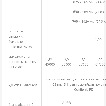
625
x 965 мм (24.6 x
630
x 965 мм (24.8 x
700
x 1020 мм (27.5 
скорость
движения
9,55
бумажного
полотна, м/сек
максимальная
до
до
до
до
скорость печати,
40’000
50’000
55’000
61’000
отт./час
со склейкой на нулевой скорости ти
рулонная зарядка
CS
или
SH
, с автосклейкой полот
Contiweb FD
JF-44,
безграфеечный