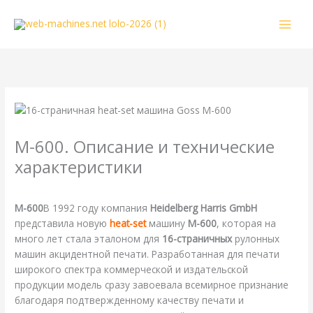
Перейти
к
содержимому
M-600. Описание и технические
характеристики
/
Goss
,
Harris
,
Heidelberg
,
Справочная
/ От
webmachin
M-600
В 1992 году компания
Heidelberg Harris GmbH
представила новую
heat-set
машину
M-600
, которая на
много лет стала эталоном для
16-страничных
рулонных
машин акцидентной печати. Разработанная для печати
широкого спектра коммерческой и издательской
продукции модель сразу завоевала всемирное признание
благодаря подтвержденному качеству печати и