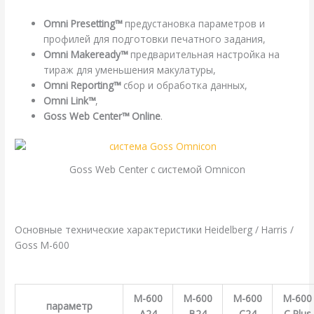
Omni Presetting™
предустановка параметров и
профилей для подготовки печатного задания,
Omni Makeready™
предварительная настройка на
тираж для уменьшения макулатуры,
Omni Reporting™
сбор и обработка данных,
Omni Link™
,
Goss Web Center™ Online
.
Goss Web Center с системой Omnicon
.
Основные технические характеристики Heidelberg / Harris /
Goss M-600
.
M-600
M-600
M-600
M-600
параметр
A24
B24
C24
С Plus