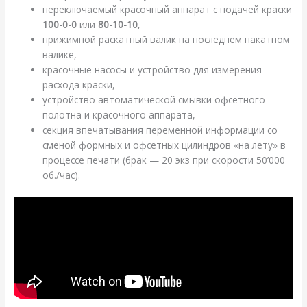
переключаемый красочный аппарат с подачей краски
100-0-0
или
80-10-10
,
прижимной раскатный валик на последнем накатном
валике,
красочные насосы и устройство для измерения
расхода краски,
устройство автоматической смывки офсетного
полотна и красочного аппарата,
секция впечатывания переменной информации со
сменой формных и офсетных цилиндров «на лету» в
процессе печати (брак — 20 экз при скорости 50’000
об./час).