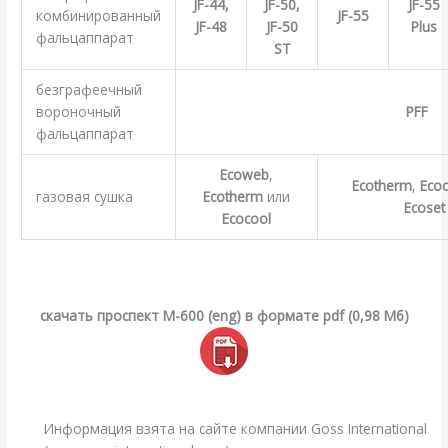
JF-44,
JF-50,
JF-55
комбинированный
JF-55
JF-48
JF-50
Plus
фальцаппарат
ST
безграфеечный
вороночный
PFF
фальцаппарат
Ecoweb
,
Ecotherm
,
Eco
газовая сушка
Ecotherm
или
Ecoset
Ecocool
.
.
cкачать проспект M-600 (eng) в формате pdf (0,98 Мб)
.
.
Информация взята на сайте компании Goss International