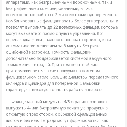
аппаратами, как безграфеечными вороночными, так и
безграфеечными комбинированными, в т.ч. с
возможностью работы с 2-мя полотнами одновременно.
Комбинированные фальцаппараты более универсальны, и
позволят выполнять
до 22 возможных фальцев
, которые
могут вызываться прямо с пульта управления. Вся
переналадка фальцевального аппарата производится
автоматически
менее чем за 3 минуты
без риска
ошибочной настройки. Точность фальцовки
дополнительно поддерживается системой вакуумного
торможения тетрадей. При этом печатный лист
притормаживается за счет вакуума на ножевом
фальцевальном столе. Большие диаметры передаточного
цилиндра и цилиндра для поперечной фальцовки
гарантируют высокую точность работы аппарата.
Фальцевальный модуль на
4/8
страниц позволяет
выпускать
4-
или
8-страничную
печатную продукцию,
открытую с трех сторон, с обрезкой сфальцованных
листов и без нее. Тетради могут формироваться как
готовые изделия, или поступать в дальнейшую обработку