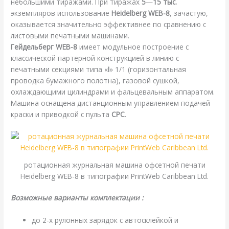
небольшими тиражами. При тиражах
5
—
15 тыс.
экземпляров использование
Heidelberg WEB-8
, зачастую,
оказывается значительно эффективнее по сравнению с
листовыми печатными машинами.
Гейдельберг WEB-8
имеет модульное построение с
классической партерной конструкцией в линию с
печатными секциями типа «
I
» 1/1 (горизонтальная
проводка бумажного полотна), газовой сушкой,
охлаждающими цилиндрами и фальцевальным аппаратом.
Машина оснащена дистанционным управлением подачей
краски и приводкой с пульта
СРС
.
ротационная журнальная машина офсетной печати
Heidelberg WEB-8 в типографии PrintWeb Caribbean Ltd.
Возможные варианты комплектации :
до 2-х рулонных зарядок с автосклейкой и