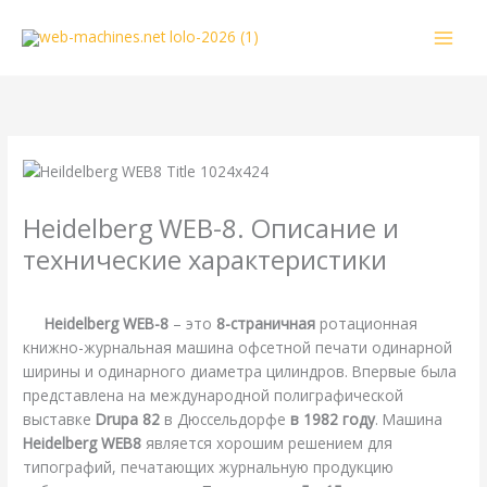
Перейти
к
содержимому
Heidelberg WEB-8. Описание и
технические характеристики
/
Heidelberg
,
Справочная
/ От
webmachin
Heidelberg WEB-8
– это
8-страничная
ротационная
книжно-журнальная машина офсетной печати одинарной
ширины и одинарного диаметра цилиндров. Впервые была
представлена на международной полиграфической
выставке
Drupa 82
в Дюссельдорфе
в 1982 году
. Машина
Heidelberg WEB8
является хорошим решением для
типографий, печатающих журнальную продукцию