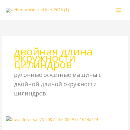
Перейти
к
содержимому
двойная длина
окружности
цилиндров
рулонные офсетные машины с
двойной длиной окружности
цилиндров
Goss
Universal