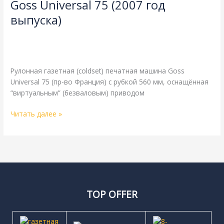
Goss Universal 75 (2007 год
75
(2007
выпуска)
год
4-страничная
,
Goss
,
газетная печать
,
двойная длина
выпуска)
окружности цилиндров
,
одинарная ширина
,
рубка 560 мм
/
webmachin
Рулонная газетная (coldset) печатная машина Goss
Universal 75 (пр-во Франция) с рубкой 560 мм, оснащённая
“виртуальным” (безваловым) приводом
Читать далее »
TOP OFFER