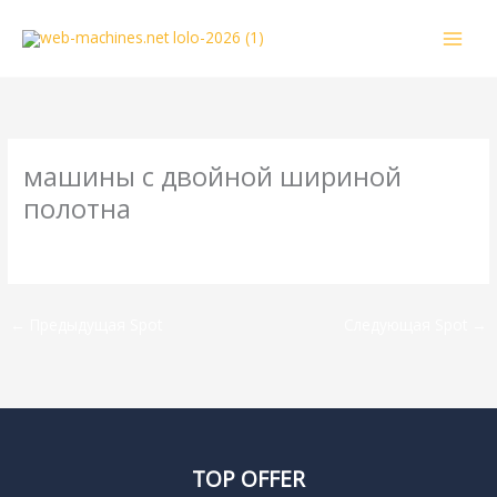
Перейти
к
содержимому
машины с двойной шириной
полотна
От
webmachin
/
08.01.2018
←
Предыдущая Spot
Следующая Spot
→
TOP OFFER