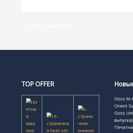
←
Предыдущая Запись
TOP OFFER
Новые
Goss M-6
Orient S
Goss Uni
выпуска)
Печатная