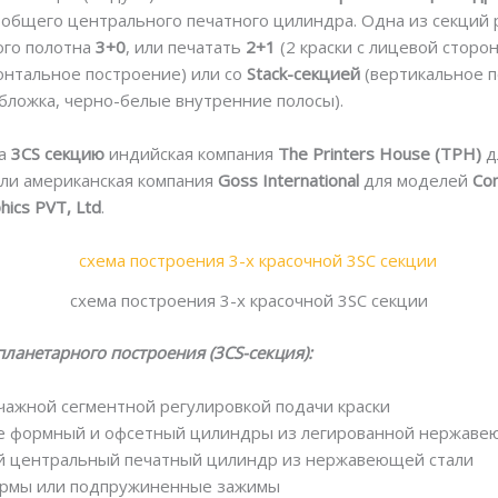
 общего центрального печатного цилиндра. Одна из секций 
ого полотна
3+0
, или печатать
2+1
(2 краски с лицевой сторон
онтальное построение) или со
Stack-секцией
(вертикальное п
бложка, черно-белые внутренние полосы).
ла
3CS секцию
индийская компания
The Printers House (TPH)
д
ли американская компания
Goss International
для моделей
Co
hics PVT, Ltd
.
схема построения 3-х красочной 3SC секции
ланетарного построения (3CS-секция):
чажной сегментной регулировкой подачи краски
е формный и офсетный цилиндры из легированной нержаве
й центральный печатный цилиндр из нержавеющей стали
ормы или подпружиненные зажимы