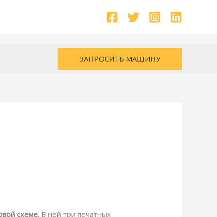
ЗАПРОСИТЬ МАШИНУ
овой схеме
. В ней три печатных