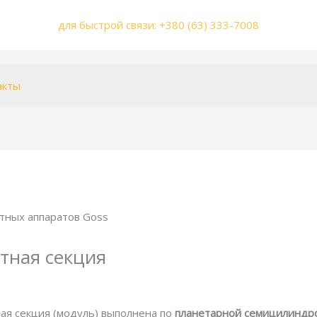
для быстрой связи: +380 (63) 333-7008
акты
тная секция
ая секция (модуль) выполнена по
планетарной семицилиндр