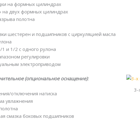
дки на формных цилиндрах
» на двух формных цилиндрах
азрыва полотна
зки шестерен и подшипников с циркуляцией масла
улона
/1 и 1/2 с одного рулона
апазоном регулировки
дуальным электроприводом
нительное (опциональное оснащение):
3-
ения/отключения натиска
ма увлажнения
полотна
ая смазка боковых подшипников