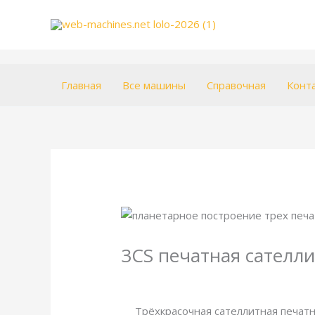
Перейти
к
содержимому
Главная
Все машины
Справочная
Конт
3CS печатная сателли
/
Энциклопедия
/ От
webmachin
Трёхкрасочная сателлитная печатн