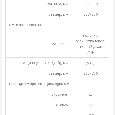
толщина, мм
0,3±0,02
размер, мм
607×850
офсетное полотно
полотно
резинотканевое,
материал
типа «Вулкан
714»
толщина (с прокладкой), мм
1,9 (2,1)
размер, мм
860×720
приводка формного цилиндра, мм
окружная
±2
осевая
±2