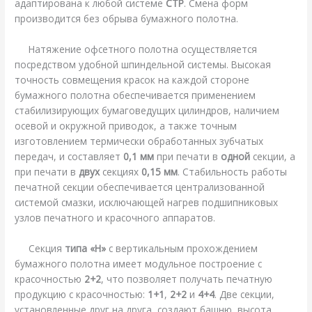
адаптирована к любой системе
CTP
. Смена форм
производится без обрыва бумажного полотна.
Натяжение офсетного полотна осуществляется
посредством удобной шпиндельной системы. Высокая
точность совмещения красок на каждой стороне
бумажного полотна обеспечивается применением
стабилизирующих бумаговедущих цилиндров, наличием
осевой и окружной приводок, а также точным
изготовлением термически обработанных зубчатых
передач, и составляет
0,1 мм
при печати в
одной
секции, а
при печати в
двух
секциях
0,15 мм
. Стабильность работы
печатной секции обеспечивается централизованной
системой смазки, исключающей нагрев подшипниковых
узлов печатного и красочного аппаратов.
Секция
типа «H»
с вертикальным прохождением
бумажного полотна имеет модульное построение с
красочностью
2+2
, что позволяет получать печатную
продукцию с красочностью:
1+1
,
2+2
и
4+4
. Две секции,
установленные друг на друга, создают башню, высота