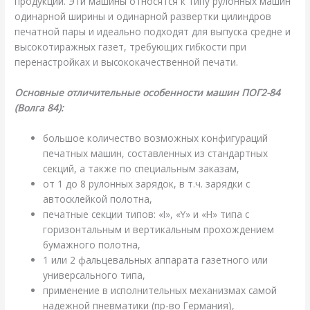
продукции. Эти машины относятся к типу рулонных машин
одинарной ширины и одинарной развертки цилиндров
печатной пары и идеально подходят для выпуска средне и
высокотиражных газет, требующих гибкости при
перенастройках и высококачественной печати.
Основные отличительные особенности машин ПОГ2-84
(Волга 84):
большое количество возможных конфигураций
печатных машин, составленных из стандартных
секций, а также по специальным заказам,
от 1 до 8 рулонных зарядок, в т.ч. зарядки с
автосклейкой полотна,
печатные секции типов: «I», «Y» и «H» типа с
горизонтальным и вертикальным прохождением
бумажного полотна,
1 или 2 фальцевальных аппарата газетного или
универсального типа,
применение в исполнительных механизмах самой
надежной пневматики (пр-во Германия),