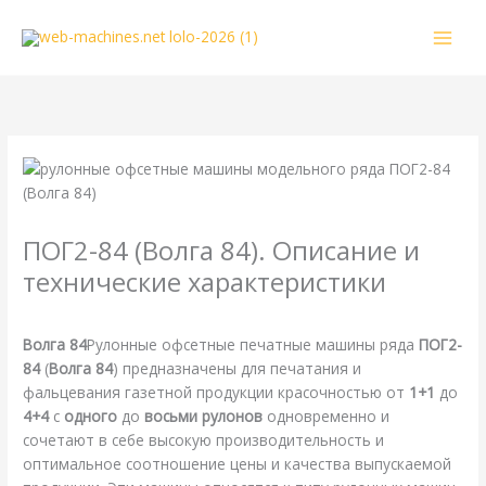
Перейти
к
содержимому
ПОГ2-84 (Волга 84). Описание и
технические характеристики
/
ПОГ
,
Справочная
/ От
webmachin
Волга 84
Рулонные офсетные печатные машины ряда
ПОГ2-
84
(
Волга 84
) предназначены для печатания и
фальцевания газетной продукции красочностью от
1+1
до
4+4
с
одного
до
восьми рулонов
одновременно и
сочетают в себе высокую производительность и
оптимальное соотношение цены и качества выпускаемой