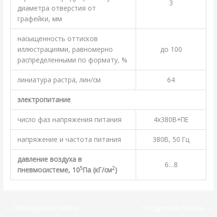
3
диаметра отверстия от
графейки, мм
насыщенность оттисков
иллюстрациями, равномерно
до 100
распределенными по формату, %
линиатура растра, лин/см
64
электропитание
число фаз напряжения питания
4х380В+ПЕ
напряжение и частота питания
380В, 50 Гц
давление воздуха в
6…8
5
2
пневмосистеме, 10
Па (кГ/см
)
←
Предыдущая Запись
Следующая Запись
→