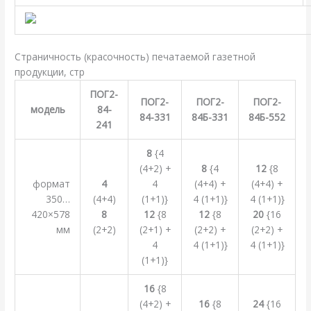
Cтраничность (красочность) печатаемой газетной
продукции, стр
ПОГ2-
ПОГ2-
ПОГ2-
ПОГ2-
модель
84-
84-331
84Б-331
84Б-552
241
8
{4
(4+2) +
8
{4
12
{8
формат
4
4
(4+4) +
(4+4) +
350…
(4+4)
(1+1)}
4 (1+1)}
4 (1+1)}
420×578
8
12
{8
12
{8
20
{16
мм
(2+2)
(2+1) +
(2+2) +
(2+2) +
4
4 (1+1)}
4 (1+1)}
(1+1)}
16
{8
(4+2) +
16
{8
24
{16