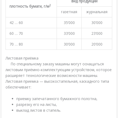
вид продукции
2
плотность бумаги, г/м
газетная
журнальная
42 … 60
35’000
30’000
60 … 70
33’000
23’000
70 … 80
30’000
20’000
Листовая приёмка
По специальному заказу машины могут оснащаться
листовым приёмно-комплектующим устройством, которое
расширяет технологические возможности машины.
Листовая приемка — высокостапельная, каскадного типа
обеспечивает:
приемку запечатанного бумажного полотна,
разрезку его на листы,
выклад листов в стапель.