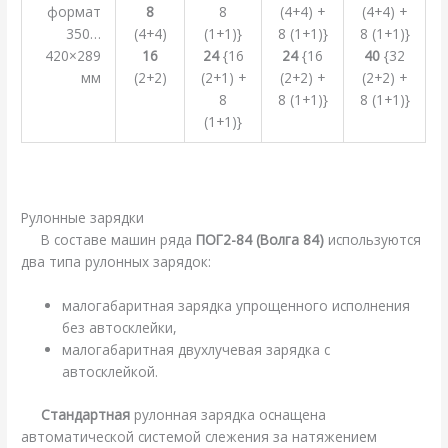
формат
8
8
(4+4) +
(4+4) +
350…
(4+4)
(1+1)}
8 (1+1)}
8 (1+1)}
420×289
16
24
{16
24
{16
40
{32
мм
(2+2)
(2+1) +
(2+2) +
(2+2) +
8
8 (1+1)}
8 (1+1)}
(1+1)}
.
Рулонные зарядки
В составе машин ряда
ПОГ2-84 (Волга 84)
используются
два типа рулонных зарядок:
малогабаритная зарядка упрощенного исполнения
без автосклейки,
малогабаритная двухлучевая зарядка с
автосклейкой.
Стандартная
рулонная зарядка оснащена
автоматической системой слежения за натяжением