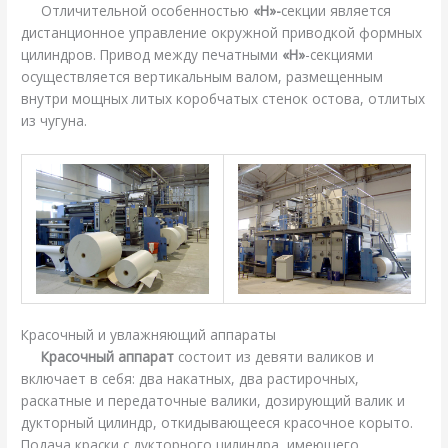
Отличительной особенностью
«H»-
секции является
дистанционное управление окружной приводкой формных
цилиндров. Привод между печатными
«H»
-секциями
осуществляется вертикальным валом, размещенным
внутри мощных литых коробчатых стенок остова, отлитых
из чугуна.
Красочный и увлажняющий аппараты
Красочный аппарат
состоит из девяти валиков и
включает в себя: два накатных, два растирочных,
раскатные и передаточные валики, дозирующий валик и
дукторный цилиндр, откидывающееся красочное корыто.
Подача краски с дукторного цилиндра, имеющего