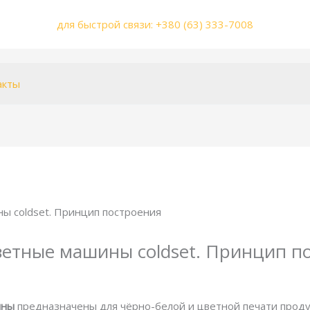
для быстрой связи: +380 (63) 333-7008
акты
зетные машины coldset. Принцип п
ины
предназначены для чёрно-белой и цветной печати продук