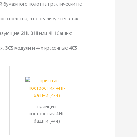
й бумажного полотна практически не
о полотна, что реализуется в так
бразующие
2Hi
,
3Hi
или
4Hi
башню
я,
3CS модули
и 4-х красочные
4CS
принцип
построения 4Hi-
башни (4/4)