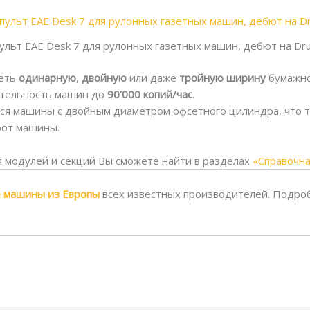
ульт EAE Desk 7 для рулонных газетных машин, дебют на Dr
меть
одинарную
,
двойную
или даже
тройную ширину
бумажно
тельность машин до
90’000 копий/час
.
я машины с двойным диаметром офсетного цилиндра, что т
рот машины.
 модулей и секций Вы сможете найти в разделах
«Справочн
е машины из Европы
всех известных производителей. Подро