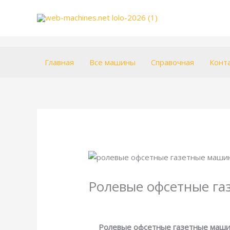
Перейти
к
содержимому
Главная
Все машины
Справочная
Конт
Ролевые офсетные га
/
Энциклопедия
/ От
webmachin
Ролевые офсетные газетные маш