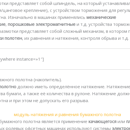
тки представляет собой шпиндель, на который устанавлива
/цанговое крепление), с устройством торможения для регул
тна. Изначально в машинах применялись
механические
кие
,
порошковые электромагнитные
и т.д. устройства тормож
азмотки представляет собой сложный механизм, в котором 
ки полотен
, их равнения и натяжения, контроля обрыва и т.д.
ywhere instance=»1″]
ажного полотна (накопитель).
полотно
должно иметь определённое натяжение. Натяжение
ства бумаги, а также её количества в рулоне. Натяжение дол
на и при этом не допускать его разрыва.
бумажного полотна является применение
качающегося
или
п
ных ролевых офсетных машинах используют системы
электро