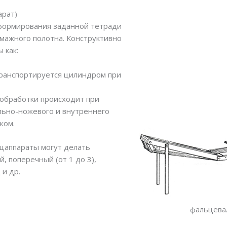
арат)
формирования заданной тетради
мажного полотна. Конструктивно
 как:
транспортируется цилиндром при
с обработки происходит при
льно-ножевого и внутреннего
жом.
цаппараты могут делать
, поперечный (от 1 до 3),
и др.
фальцева