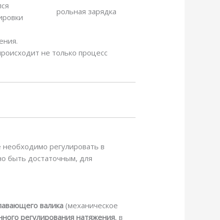
лся
рольная зарядка
ировки
ения.
происходит не только процесс
 необходимо регулировать в
жно быть достаточным, для
лавающего валика
(механическое
нного регулирования натяжения
, в