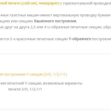
ой печати (сold-set, newspaper)
с горизонтальной проводко
ых газетных машин имеют вертикальную проводку бумажног
кциях или секциях
башенного построения
.
е друг на друга 2,3 или 4 U-образные печатные секции, о
ются 3-х красочные печатные секции
Y-образного
построени
ния печатной Y-секции, возможные варианты
печати 3/0, 1/2,1/1