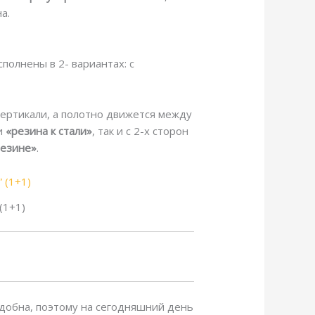
а.
полнены в 2- вариантах: с
ертикали, а полотно движется между
ии
«резина к стали»
, так и с 2-х сторон
резине»
.
(1+1)
удобна, поэтому на сегодняшний день