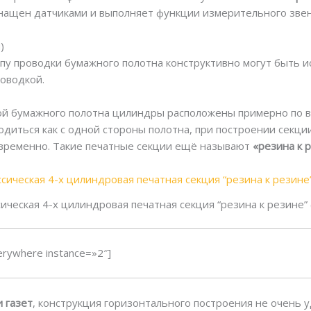
нащен датчиками и выполняет функции измерительного звен
)
пу проводки бумажного полотна конструктивно могут быть ис
оводкой.
ой бумажного полотна цилиндры расположены примерно по в
одиться как с одной стороны полотна, при построении секц
овременно. Такие печатные секции ещё называют
«резина к 
сическая 4-х цилиндровая печатная секция “резина к резине” 
rywhere instance=»2″]
 газет
, конструкция горизонтального построения не очень 