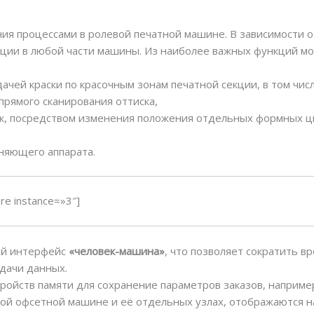
ия процессами в ролевой печатной машине. В зависимости 
кции в любой части машины. Из наиболее важных функций м
чей краски по красочным зонам печатной секции, в том чис
прямого сканирования оттиска,
к, посредством изменения положения отдельных формных ц
жняющего аппарата.
e instance=»3″]
ый интерфейс
«человек-машина»
, что позволяет сократить 
едачи данных.
ройств памяти для сохранение параметров заказов, например
ой офсетной машине и её отдельных узлах, отображаются на