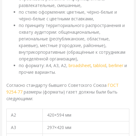
развлекательные, смешанные,
по стилю оформления: цветные, чёрно-белые и
чёрно-белые с цветными вставками,
по принципу территориального распространения и
охвату аудитории: общенациональные,
региональные (республиканские, областные,
краевые), местные (городские, районные),
внутрикорпоративные (обращённые к сотрудникам
определённой организации),
по формату: A4, A3, A2,
broadsheet
,
tabloid
,
berliner
и
прочие варианты.
Согласно стандарту бывшего Советского Союза
ГОСТ
9254-77
размеры (форматы) газет должны были быть
следующими:
А2
420×594 мм
А3
297×420 мм