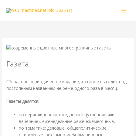
Перейти
к
содержимому
Газета
/
Энциклопедия
/ От
webmachin
Г
Печатное периодическое издание, которое выходит под
постоянным названием не реже одного раза в месяц.
Газеты делятся:
по периодичности: ежедневные (утренние или
вечерние), еженедельные реже ежемесячные,
по тематике: деловые, общеполитические,
отраслевые, рекламно-информационные,