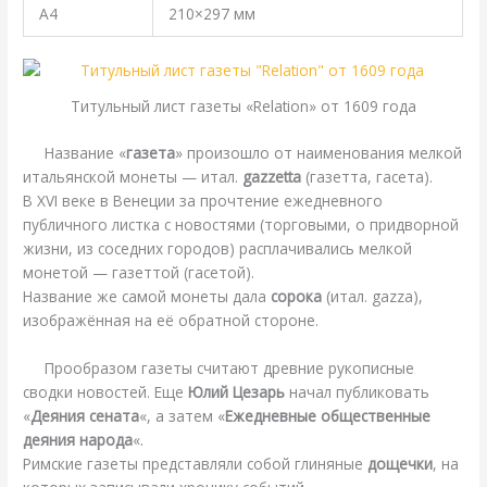
А4
210×297 мм
Титульный лист газеты «Relation» от 1609 года
Название «
газета
» произошло от наименования мелкой
итальянской монеты — итал.
gazzetta
(газетта, гасета).
В XVI веке в Венеции за прочтение ежедневного
публичного листка с новостями (торговыми, о придворной
жизни, из соседних городов) расплачивались мелкой
монетой — газеттой (гасетой).
Название же самой монеты дала
сорока
(итал. gazza),
изображённая на её обратной стороне.
Прообразом газеты считают древние рукописные
сводки новостей. Еще
Юлий Цезарь
начал публиковать
«
Деяния сената
«, а затем «
Ежедневные общественные
деяния народа
«.
Римские газеты представляли собой глиняные
дощечки
, на