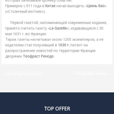
которых записывали хронику событий.
Примерно с 911 года в
Китае
начал выходить «
Цзинь бао
»
(«Столичный вестник»).
Первой газетой, напоминающей современные издания,
принято считать газету «
La Gazette
«, издававшуюся с 30
мая 1631 г. во Франции.
Тираж газеты насчитывал около 1200 экземпляров, а её
издателем стал получивший в
1630 г.
патент на
распространение новостей по территории Франции
дворянин
Теофраст Ренодо
.
←
Предыдущая Запись
Следующая Запись
→
TOP OFFER