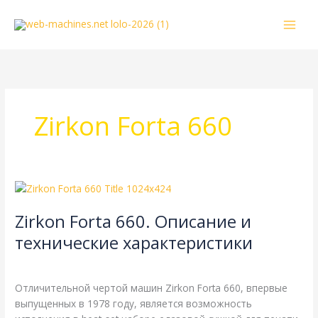
Перейти
к
содержимому
Zirkon Forta 660
Zirkon
Forta
Zirkon Forta 660. Описание и
660.
Описание
технические характеристики
и
Zirkon
,
Справочная
/
webmachin
технические
характеристики
Отличительной чертой машин Zirkon Forta 660, впервые
выпущенных в 1978 году, является возможность