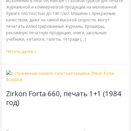
исполнения в heat-set наборе с газовой сушкой для печати
журнальной и коммерческой продукции на мелованной
бумаге плотностью до 140 г/м2. Машины с прекрасным
качеством, даже на самой высокой скорости, могут
печатать иллюстрированные журналы, брошюры,
рекламную печатную продукцию, книги, школьные
учебники, каталоги, газеты, тетради […]
Читать далее »
Zirkon
Forta
660,
Zirkon Forta 660, печать 1+1 (1984
печать
1+1
год)
(1984
8-страничная
,
Zirkon
,
газетная печать
,
книжная печать
,
год)
одинарная длина окружности цилиндров
,
одинарная
ширина
,
рубка 452 мм
/
webmachin